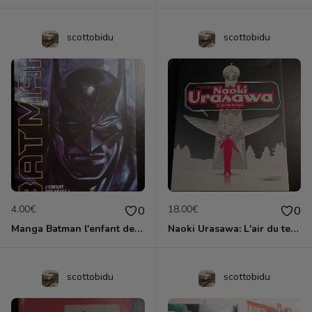
scottobidu
scottobidu
4.00€
18.00€
0
0
Manga Batman l'enfant des rêves 1
Naoki Urasawa: L'air du temps
scottobidu
scottobidu