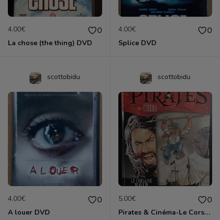
4.00€
4.00€
0
0
La chose (the thing) DVD
Splice DVD
scottobidu
scottobidu
4.00€
5.00€
0
0
A louer DVD
Pirates & Cinéma-Le Corsaire Noir