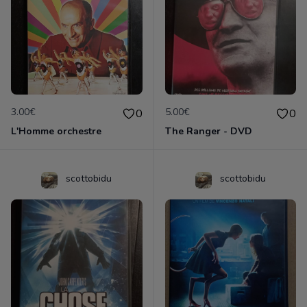
3.00€
5.00€
0
0
L'Homme orchestre
The Ranger - DVD
scottobidu
scottobidu