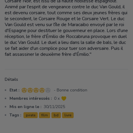
Corsaire Noir, est issu de la haute noblesse espagnole.
Animé par l'esprit de vengeance contre le duc Van Gould, il
est devenu corsaire, tout comme ses deux jeunes frères qui
le secondent, le Corsaire Rouge et le Corsaire Vert. Le duc
Van Gould est venu sur l'île de Maracaibo envoyé par le roi
d'Espagne pour destituer le gouverneur en place. Lors d'une
réception, le frère d'Émilio de Roccabruna provoque en duel
le duc Van Gould. Le duel a lieu dans la salle de bals, le duc
se fait aider d'un complice pour tuer son adversaire. Puis il
fait assassiner le deuxième frère d'Émilio."
Détails
Etat :
- Bonne condition
4 sur 5 étoiles
Membres intéressés :
0 x
Mis en ligne le :
30/11/2025
Tags :
pirate
film
bd
livre