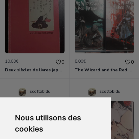
10.00€
8.00€
0
0
Deux siècles de livres japonais
The Wizard and the Red Pilgrim - manga complet
scottobidu
scottobidu
Nous utilisons des
cookies