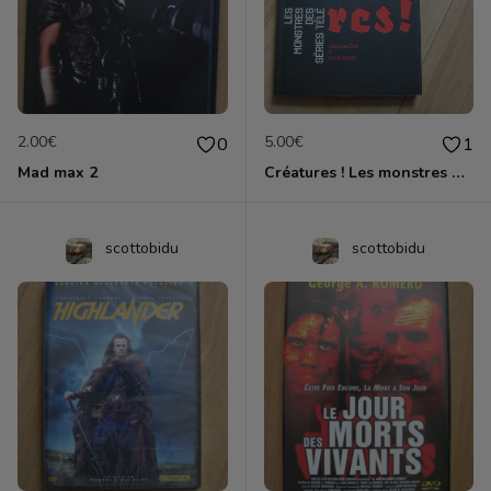
2.00€
5.00€
0
1
Mad max 2
Créatures ! Les monstres des séries télé
scottobidu
scottobidu