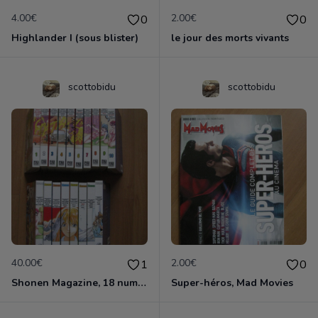
4.00€
2.00€
0
0
Highlander I (sous blister)
le jour des morts vivants
scottobidu
scottobidu
40.00€
2.00€
1
0
Shonen Magazine, 18 numéros
Super-héros, Mad Movies