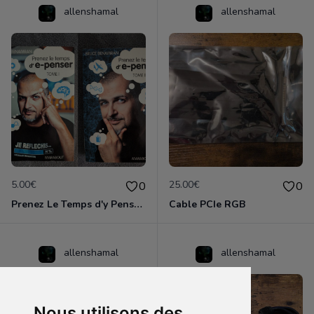
allenshamal
allenshamal
5.00€
25.00€
0
0
Prenez Le Temps d'y Penser I et II
Cable PCIe RGB
allenshamal
allenshamal
Nous utilisons des