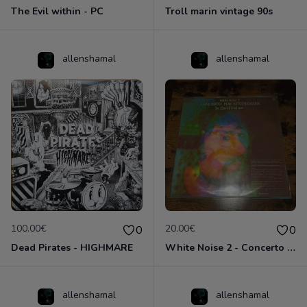
The Evil within - PC
Troll marin vintage 90s
allenshamal
allenshamal
100.00€
20.00€
0
0
Dead Pirates - HIGHMARE
White Noise 2 - Concerto for synthesizer
allenshamal
allenshamal