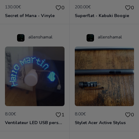
130.00€
200.00€
0
0
Secret of Mana - Vinyle
Superflat - Kabuki Boogie
allenshamal
allenshamal
8.00€
8.00€
1
0
Ventilateur LED USB personnalisable
Stylet Acer Active Stylus