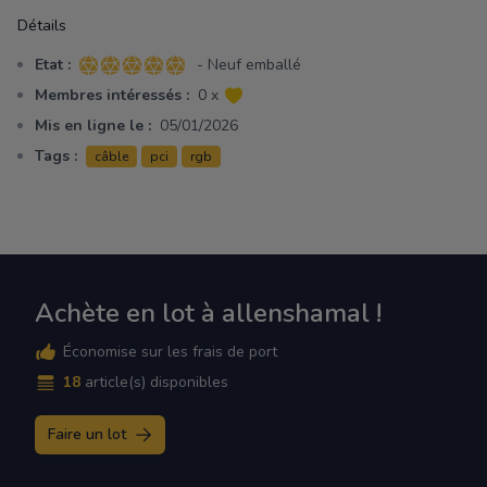
Détails
Etat :
- Neuf emballé
5 sur 5 étoiles
Membres intéressés :
0 x
Mis en ligne le :
05/01/2026
Tags :
câble
pci
rgb
Achète en lot à allenshamal !
Économise sur les frais de port
18
article(s) disponibles
Faire un lot