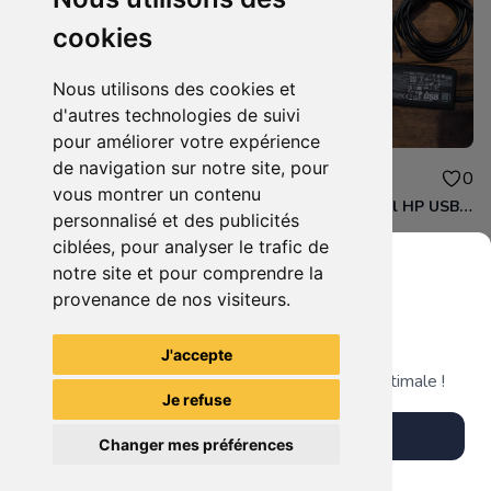
cookies
Nous utilisons des cookies et
d'autres technologies de suivi
pour améliorer votre expérience
de navigation sur notre site, pour
20.00€
20.00€
0
0
vous montrer un contenu
Chargeur original Dell 02YK0F USB-C
Chargeur origianl HP USB-C L65505-003 65W
personnalisé et des publicités
ciblées, pour analyser le trafic de
notre site et pour comprendre la
provenance de nos visiteurs.
Grenier du Geek
Voir tous les articles du vendeur
J'accepte
Télécharge notre app pour une expérience optimale !
Je refuse
Télécharger l'app
Changer mes préférences
Plus tard