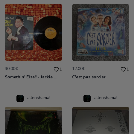
30.00€
12.00€
1
1
Somethin' Else!! - Jackie Wilson
C'est pas sorcier
allenshamal
allenshamal