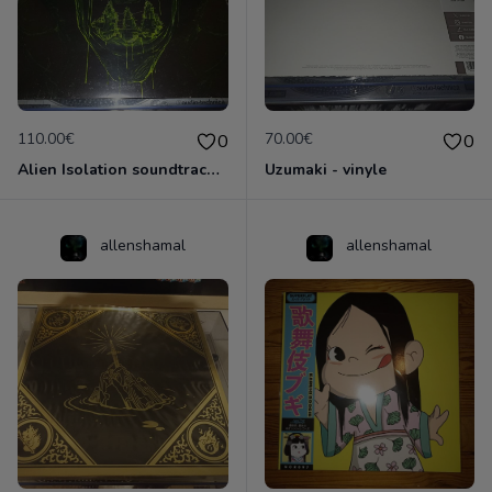
110.00€
70.00€
0
0
Alien Isolation soundtrack vinyle
Uzumaki - vinyle
allenshamal
allenshamal