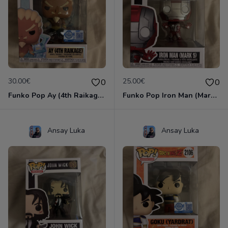
30.00€
25.00€
0
0
Funko Pop Ay (4th Raikage) #2098
Funko Pop Iron Man (Mark 5) #1474
Ansay Luka
Ansay Luka