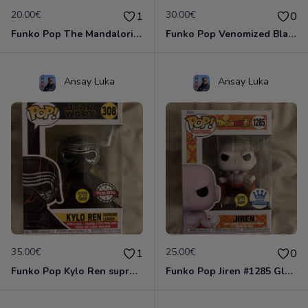
20.00€
30.00€
1
0
Funko Pop The Mandalorian #326
Funko Pop Venomized Black Panther #370
Ansay Luka
Ansay Luka
35.00€
25.00€
1
0
Funko Pop Kylo Ren supreme leader #308 Glow
Funko Pop Jiren #1285 Glow