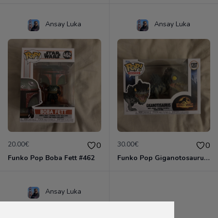
Ansay Luka
Ansay Luka
20.00€
30.00€
0
0
Funko Pop Boba Fett #462
Funko Pop Giganotosaurus #1207
Ansay Luka