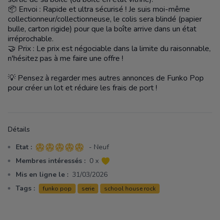
📦 Envoi : Rapide et ultra sécurisé ! Je suis moi-même
collectionneur/collectionneuse, le colis sera blindé (papier
bulle, carton rigide) pour que la boîte arrive dans un état
irréprochable.
🤝 Prix : Le prix est négociable dans la limite du raisonnable,
n'hésitez pas à me faire une offre !
💡 Pensez à regarder mes autres annonces de Funko Pop
pour créer un lot et réduire les frais de port !
Détails
Etat :
- Neuf
5 sur 5 étoiles
Membres intéressés :
0 x
Mis en ligne le :
31/03/2026
Tags :
funko pop
serie
school house rock