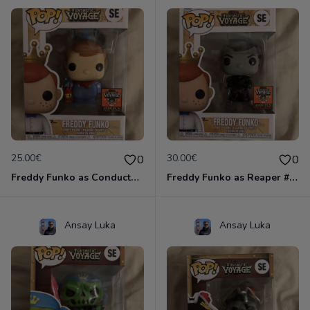
25.00€
30.00€
0
0
Freddy Funko as Conductor #SE
Freddy Funko as Reaper #SE
Ansay Luka
Ansay Luka