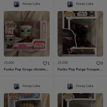
Ansay Luka
Ansay Luka
25.00€
25.00€
1
0
Funko Pop Grogu christmas #747
Funko Pop Purge Trooper #632
Ansay Luka
Ansay Luka