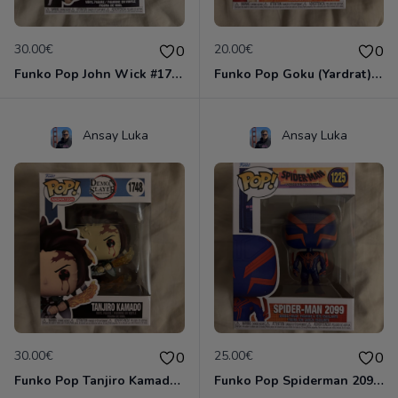
30.00€
20.00€
0
0
Funko Pop John Wick #1763
Funko Pop Goku (Yardrat) #2106
Ansay Luka
Ansay Luka
30.00€
25.00€
0
0
Funko Pop Tanjiro Kamado #1748
Funko Pop Spiderman 2099 #1225