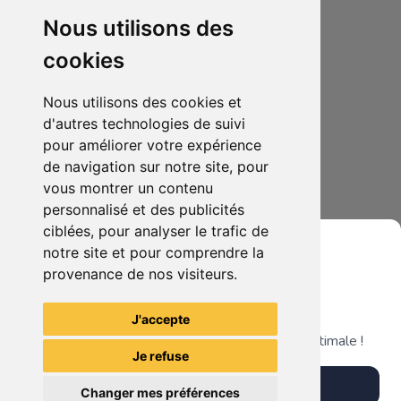
Nous utilisons des
cookies
Nous utilisons des cookies et
d'autres technologies de suivi
pour améliorer votre expérience
de navigation sur notre site, pour
45.00€
0
vous montrer un contenu
Funko Pop Kyojuro Rengoku 9th form #1856
personnalisé et des publicités
ciblées, pour analyser le trafic de
notre site et pour comprendre la
provenance de nos visiteurs.
Grenier du Geek
Voir tous les articles du vendeur
J'accepte
Télécharge notre app pour une expérience optimale !
Je refuse
Télécharger l'app
Changer mes préférences