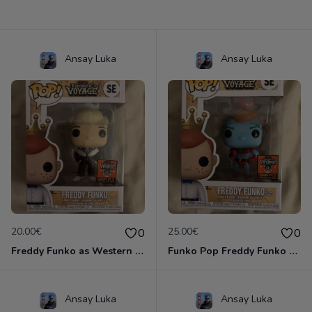
Ansay Luka
Ansay Luka
20.00€
25.00€
0
0
Freddy Funko as Western Ken #SE
Funko Pop Freddy Funko as Captain Planet #SE
Ansay Luka
Ansay Luka