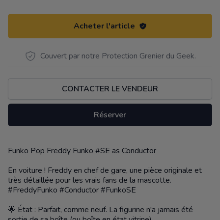
Acheter l'article
Couvert par notre Protection Grenier du Geek.
CONTACTER LE VENDEUR
Réserver
Funko Pop Freddy Funko #SE as Conductor
Description
En voiture ! Freddy en chef de gare, une pièce originale et
très détaillée pour les vrais fans de la mascotte.
#FreddyFunko #Conductor #FunkoSE
🌟 État : Parfait, comme neuf. La figurine n'a jamais été
sortie de sa boîte (ou boîte en état vitrine).