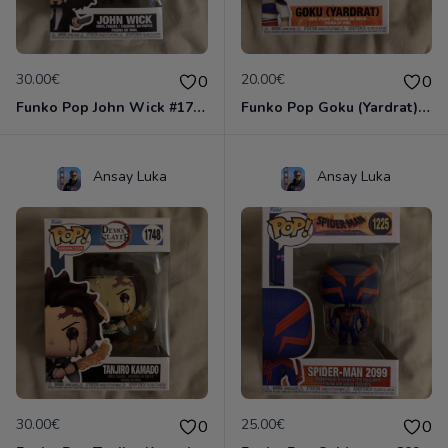
30.00€
20.00€
0
0
Funko Pop John Wick #1763
Funko Pop Goku (Yardrat) #2106
Ansay Luka
Ansay Luka
30.00€
25.00€
0
0