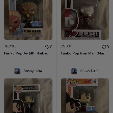
30.00€
25.00€
0
0
Funko Pop Ay (4th Raikage) #2098
Funko Pop Iron Man (Mark 5) #1474
Ansay Luka
Ansay Luka