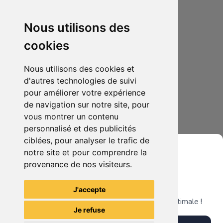
Nous utilisons des
cookies
Nous utilisons des cookies et
d'autres technologies de suivi
pour améliorer votre expérience
de navigation sur notre site, pour
45.00€
0
vous montrer un contenu
Funko Pop Kyojuro Rengoku 9th form #1856
personnalisé et des publicités
ciblées, pour analyser le trafic de
notre site et pour comprendre la
provenance de nos visiteurs.
Grenier du Geek
Voir tous les articles du vendeur
J'accepte
Télécharge notre app pour une expérience optimale !
Je refuse