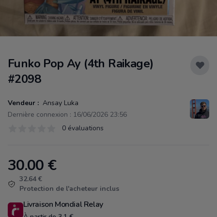
Funko Pop Ay (4th Raikage)
#2098
Vendeur :
Ansay Luka
Dernière connexion : 16/06/2026 23:56
Évaluations
0 évaluations
0 sur 5 étoiles
30.00
€
Product information
32.64 €
Protection de l'acheteur inclus
Livraison Mondial Relay
À partir de 3.1 €