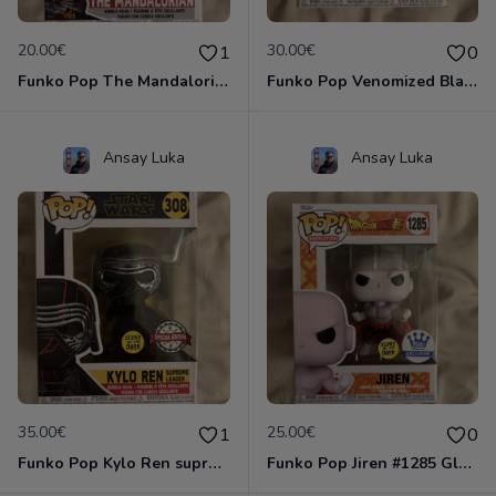
20.00€
30.00€
1
0
Funko Pop The Mandalorian #326
Funko Pop Venomized Black Panther #370
Ansay Luka
Ansay Luka
35.00€
25.00€
1
0
Funko Pop Kylo Ren supreme leader #308 Glow
Funko Pop Jiren #1285 Glow