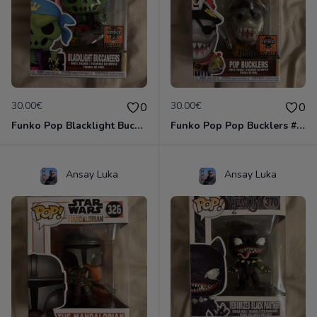
30.00€
30.00€
0
0
Funko Pop Blacklight Buccaneers #SE
Funko Pop Pop Bucklers #SE
Ansay Luka
Ansay Luka