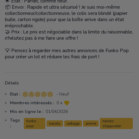
🌟 État : Parfait, comme neuf.
📦 Envoi : Rapide et ultra sécurisé ! Je suis moi-même
collectionneur/collectionneuse, le colis sera blindé (papier
bulle, carton rigide) pour que la boîte arrive dans un état
irréprochable.
🤝 Prix : Le prix est négociable dans la limite du raisonnable,
n'hésitez pas à me faire une offre !
💡 Pensez à regarder mes autres annonces de Funko Pop
pour créer un lot et réduire les frais de port !
Détails
Etat :
- Neuf
5 sur 5 étoiles
Membres intéressés :
0 x
Mis en ligne le :
01/04/2026
Tags
funko
naruto
naruto
raikage
anime
:
pop
shippuden