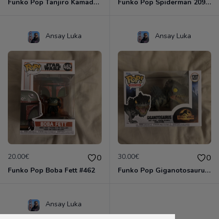
Funko Pop Tanjiro Kamado #1748
Funko Pop Spiderman 2099 #1225
Ansay Luka
Ansay Luka
20.00€
30.00€
0
0
Funko Pop Boba Fett #462
Funko Pop Giganotosaurus #1207
Ansay Luka