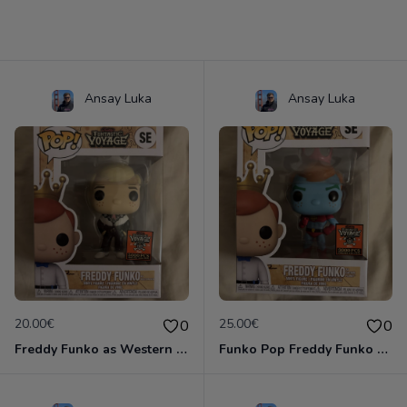
Ansay Luka
Ansay Luka
20.00€
25.00€
0
0
Freddy Funko as Western Ken #SE
Funko Pop Freddy Funko as Captain Planet #SE