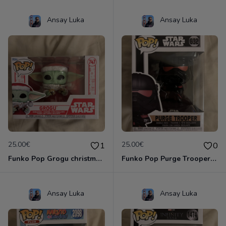
Ansay Luka
Ansay Luka
25.00€
25.00€
1
0
Funko Pop Grogu christmas #747
Funko Pop Purge Trooper #632
Ansay Luka
Ansay Luka