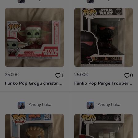
25.00€
25.00€
1
0
Funko Pop Grogu christmas #747
Funko Pop Purge Trooper #632
Ansay Luka
Ansay Luka