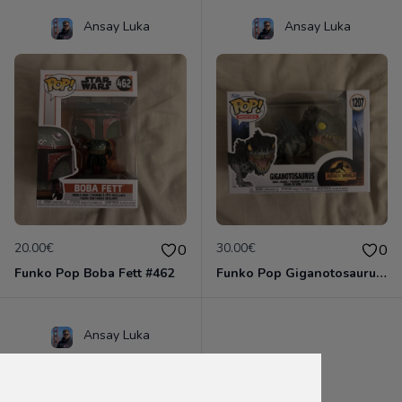
Ansay Luka
Ansay Luka
20.00€
30.00€
0
0
Funko Pop Boba Fett #462
Funko Pop Giganotosaurus #1207
Ansay Luka