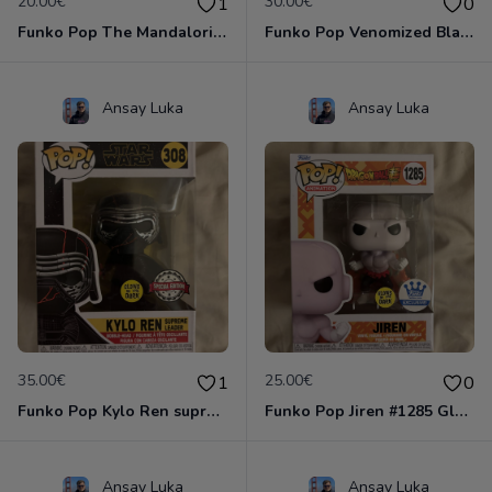
20.00€
30.00€
1
0
Funko Pop The Mandalorian #326
Funko Pop Venomized Black Panther #370
Ansay Luka
Ansay Luka
35.00€
25.00€
1
0
Funko Pop Kylo Ren supreme leader #308 Glow
Funko Pop Jiren #1285 Glow
Ansay Luka
Ansay Luka