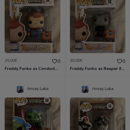
25.00€
30.00€
0
0
Freddy Funko as Conductor #SE
Freddy Funko as Reaper #SE
Ansay Luka
Ansay Luka