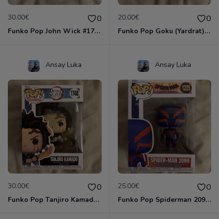
30.00€
20.00€
0
0
Funko Pop John Wick #1763
Funko Pop Goku (Yardrat) #2106
Ansay Luka
Ansay Luka
30.00€
25.00€
0
0
Funko Pop Tanjiro Kamado #1748
Funko Pop Spiderman 2099 #1225