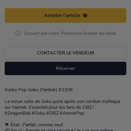
Acheter l'article
Couvert par notre Protection Grenier du Geek.
CONTACTER LE VENDEUR
Réserver
Funko Pop Goku (Yardrat) #2106
Description
La tenue culte de Goku juste après son combat mythique
sur Namek. Essentiel pour les fans de DBZ !
#DragonBall #Goku #DBZ #AnimePop
🌟 État : Parfait, comme neuf.
📦 Envoi : Rapide et ultra sécurisé ! Je suis moi-même