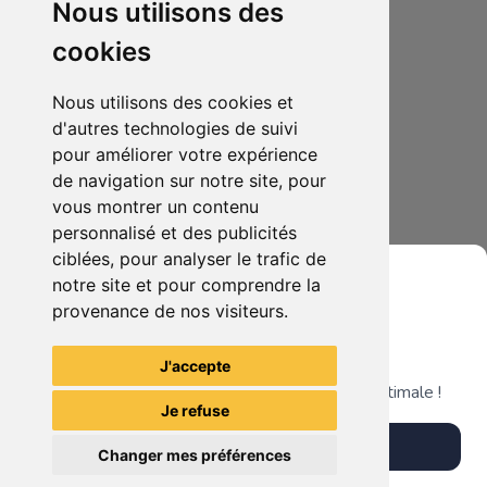
Nous utilisons des
cookies
Nous utilisons des cookies et
d'autres technologies de suivi
pour améliorer votre expérience
de navigation sur notre site, pour
45.00€
0
vous montrer un contenu
Funko Pop Kyojuro Rengoku 9th form #1856
personnalisé et des publicités
ciblées, pour analyser le trafic de
notre site et pour comprendre la
provenance de nos visiteurs.
Grenier du Geek
Voir tous les articles du vendeur
J'accepte
Télécharge notre app pour une expérience optimale !
Je refuse
Télécharger l'app
Changer mes préférences