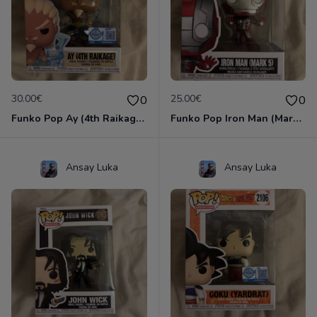
30.00€
25.00€
0
0
Funko Pop Ay (4th Raikage) #2098
Funko Pop Iron Man (Mark 5) #1474
Ansay Luka
Ansay Luka