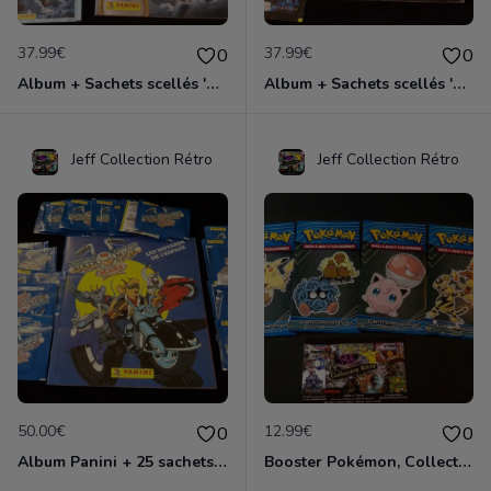
37.99€
37.99€
0
0
Album + Sachets scellés 'A la Croisée des Mondes', édition 2007
Album + Sachets scellés 'Batman Forever' édition 1995
Jeff Collection Rétro
Jeff Collection Rétro
50.00€
12.99€
0
0
Album Panini + 25 sachets, 'Biker Mice', édition 1994
Booster Pokémon, Collection McDonald's 2019, neuf et scellés x4