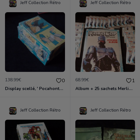
Jeff Collection Rétro
Jeff Collection Rétro
138.99€
68.99€
0
1
Display scellé, ' Pocahontas ', Panini UE 1994
Album + 25 sachets Merlin Collection ' Robocop: La série TV ' édition 1995
Jeff Collection Rétro
Jeff Collection Rétro