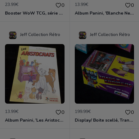
23.99€
13.99€
0
0
Booster WoW TCG, série Héros d'Azéroth, édition 2006 (n°2)
Album Panini, 'Blanche Neige et les Sept Nains', édition 1983
Jeff Collection Rétro
Jeff Collection Rétro
13.99€
199.99€
0
0
Album Panini, 'Les Aristochats', édition 1982
Display/ Boite scellé, Tranformers Panini 1986/1991