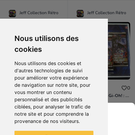
Jeff Collection Rétro
Jeff Collection Rétro
Nous utilisons des
cookies
Nous utilisons des cookies et
d'autres technologies de suivi
pour améliorer votre expérience
de navigation sur notre site, pour
22.99€
44.99€
0
0
vous montrer un contenu
Carte World of Warcraft TCG : ' Illidan Hurlorage ' N°1/12 limited Temple Noir Pack
Tripack scellé Yu-Gi-Oh! : Les Dragons de Légende 2 ' Konami 2015
personnalisé et des publicités
ciblées, pour analyser le trafic de
notre site et pour comprendre la
provenance de nos visiteurs.
Grenier du Geek