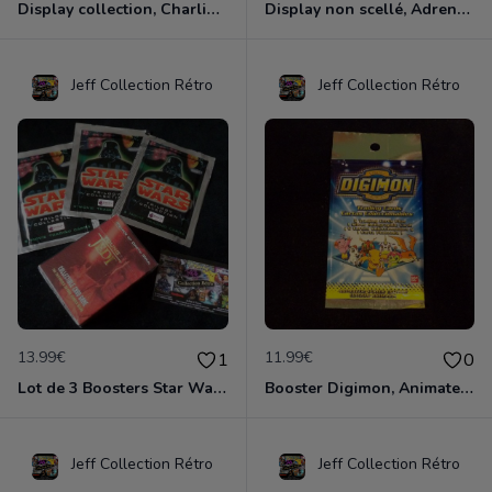
Display collection, Charlie et la Chocolaterie, Compléte de 100 sachets d'images.
Display non scellé, Adrenaline, cartes à collectionner de Sport, compléte.
Jeff Collection Rétro
Jeff Collection Rétro
13.99€
11.99€
1
0
Lot de 3 Boosters Star Wars Trilogy et 1 Deck Star Wars Young Jedi Darth Maul
Booster Digimon, Animated série 1, collection Bandai 1999, neuf et scellé
Jeff Collection Rétro
Jeff Collection Rétro