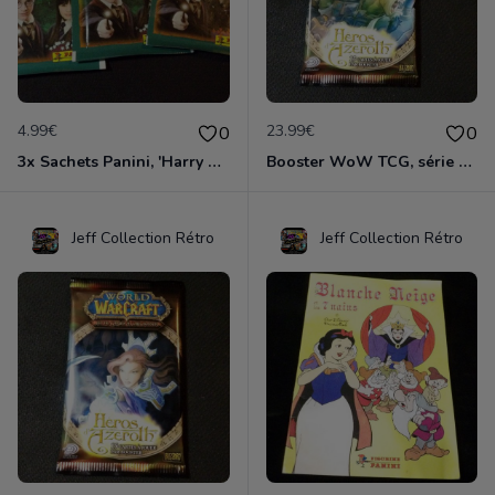
4.99€
23.99€
0
0
3x Sachets Panini, 'Harry Potter et l'Ordre du Phoenix', édition 2007
Booster WoW TCG, série Héros d'Azéroth, édition 2006
Jeff Collection Rétro
Jeff Collection Rétro