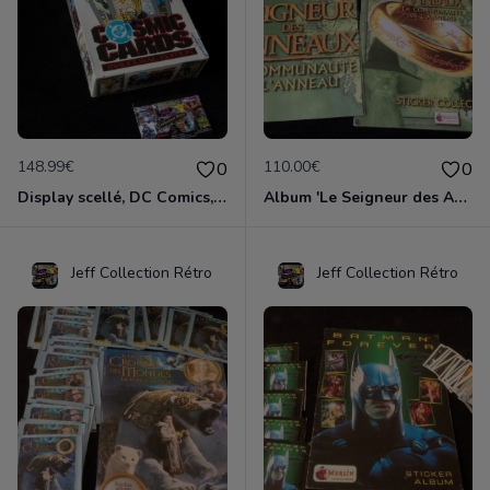
148.99€
110.00€
0
0
Display scellé, DC Comics, série Cosmic Cards 1991
Album 'Le Seigneur des Anneaux: La Communauté de l'Anneau' Merlin Collec. 2001
Jeff Collection Rétro
Jeff Collection Rétro