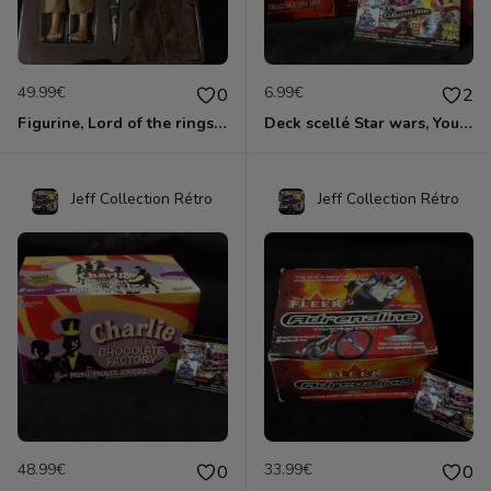
49.99€
6.99€
0
2
Figurine, Lord of the rings, Frodon Sacquet, Haute qualité, plastique et tissu, cuir et métal
Deck scellé Star wars, Young Jedi, Menace of Darth Maul, édition 1999
Jeff Collection Rétro
Jeff Collection Rétro
48.99€
33.99€
0
0