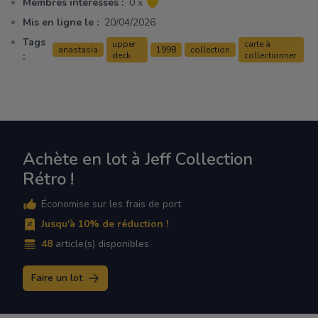
Membres intéressés :
0 x
Mis en ligne le :
20/04/2026
Tags
upper
carte à
anastasia
1998
collection
:
deck
collectionner
Achète en lot à Jeff Collection
Rétro !
Économise sur les frais de port
Jusqu'à 10% de réduction !
48
article(s) disponibles
Faire un lot