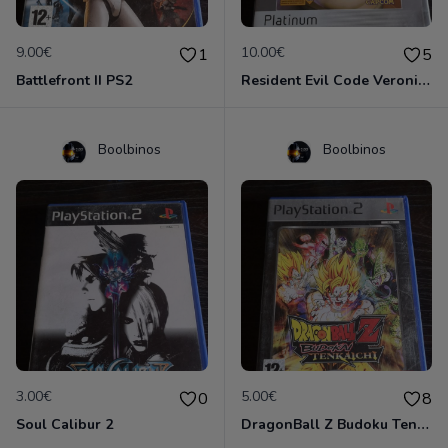
9.00€
10.00€
1
5
Battlefront II PS2
Resident Evil Code Veronica
Boolbinos
Boolbinos
3.00€
5.00€
0
8
Soul Calibur 2
DragonBall Z Budoku Tenkaichi