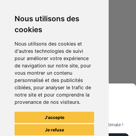
Nous utilisons des
cookies
Nous utilisons des cookies et
d'autres technologies de suivi
pour améliorer votre expérience
de navigation sur notre site, pour
3.00€
4
vous montrer un contenu
Medal of honor En première ligne
personnalisé et des publicités
ciblées, pour analyser le trafic de
notre site et pour comprendre la
provenance de nos visiteurs.
Grenier du Geek
Voir tous les articles du vendeur
J'accepte
Télécharge notre app pour une expérience optimale !
Je refuse