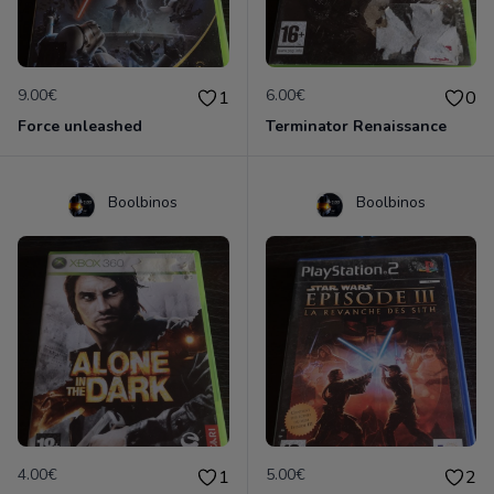
9.00€
6.00€
1
0
Force unleashed
Terminator Renaissance
Boolbinos
Boolbinos
4.00€
5.00€
1
2