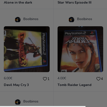
Alone in the dark
Star Wars Episode III
Boolbinos
Boolbinos
6.00€
4.00€
1
4
Devil May Cry 3
Tomb Raider Legend
Boolbinos