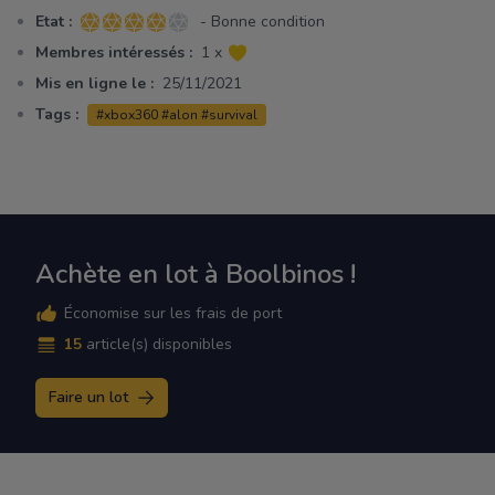
Etat :
- Bonne condition
4 sur 5 étoiles
Membres intéressés :
1 x
Mis en ligne le :
25/11/2021
Tags :
#xbox360 #alon #survival
Achète en lot à Boolbinos !
Économise sur les frais de port
15
article(s) disponibles
Faire un lot