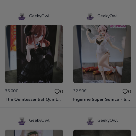
GeekyOwl
GeekyOwl
35.00€
32.90€
0
0
The Quintessential Quintuplets - Miku Nakano Bicute Dark
Figurine Super Sonico - Sonico White Cheongasm
GeekyOwl
GeekyOwl