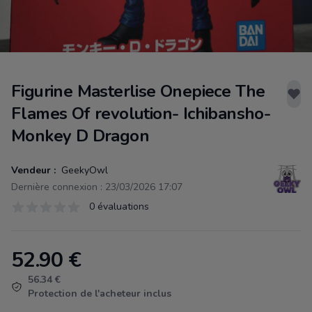
Figurine Masterlise Onepiece The
Flames Of revolution- Ichibansho-
Monkey D Dragon
Vendeur :
GeekyOwl
Dernière connexion : 23/03/2026 17:07
Évaluations
0 évaluations
0 sur 5 étoiles
52.90
€
Product information
56.34 €
Protection de l'acheteur inclus