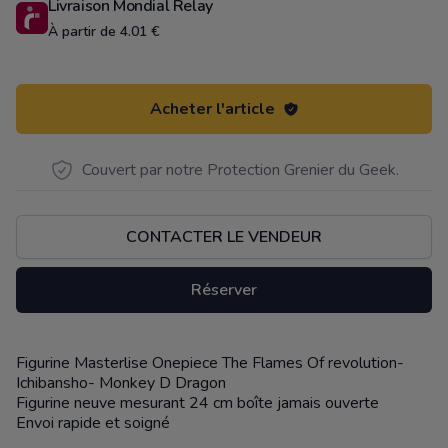
Livraison Mondial Relay
À partir de 4.01 €
Acheter l'article
Couvert par notre Protection Grenier du Geek.
CONTACTER LE VENDEUR
Réserver
Figurine Masterlise Onepiece The Flames Of revolution-
Description
Ichibansho- Monkey D Dragon
Figurine neuve mesurant 24 cm boîte jamais ouverte
Envoi rapide et soigné