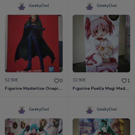
GeekyOwl
GeekyOwl
52.90€
32.90€
0
1
Figurine Masterlise Onepiece The Flames Of revolution- Ichibansho- Monkey D Dragon
Figurine Puella Magi Madoka - Magika Gaiden - Madoka Kaname
GeekyOwl
GeekyOwl