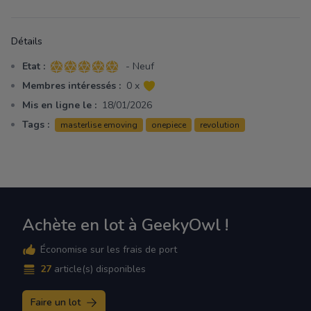
Détails
Etat :
- Neuf
5 sur 5 étoiles
Membres intéressés :
0 x
Mis en ligne le :
18/01/2026
Tags :
masterlise emoving
onepiece
revolution
Achète en lot à GeekyOwl !
Économise sur les frais de port
27
article(s) disponibles
Faire un lot