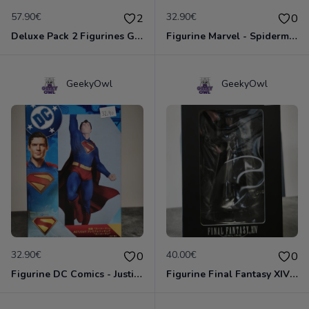
57.90€
32.90€
2
0
Deluxe Pack 2 Figurines Gold Blizzard - World Of Warcraft - Pandaren Moine / Voleur et Nain Chasseur
Figurine Marvel - Spiderman ( vs Green Gobelin)
GeekyOwl
GeekyOwl
32.90€
40.00€
0
0
Figurine DC Comics - Justice League - Superman
Figurine Final Fantasy XIV - Hythlodaeus