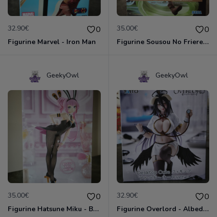
32.90€
35.00€
0
0
Figurine Marvel - Iron Man
Figurine Sousou No Frieren - Frieren The Heights of Magic
GeekyOwl
GeekyOwl
35.00€
32.90€
0
0
Figurine Hatsune Miku - Bicute Bunnies - Megurine Luka
Figurine Overlord - Albedo Nurse