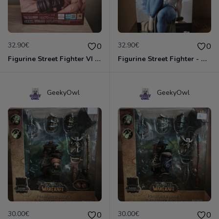
32.90€
32.90€
0
0
Figurine Street Fighter VI - Ryu
Figurine Street Fighter - Chun-Li
GeekyOwl
GeekyOwl
30.00€
30.00€
0
0