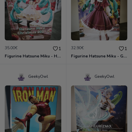
35.00€
32.90€
1
1
Figurine Hatsune Miku - Hatsune Miku Christmas 2025
Figurine Hatsune Miku - GT Project - Miku Classical Retro
GeekyOwl
GeekyOwl