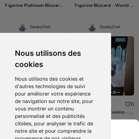
Figurine Platinium Blizzard - World Of Warcraft - Pandaren Moine / Voleur vert
Figurine Blizzard - World Of Warcraft - Pandaren Moine / Voleur Bleu
GeekyOwl
GeekyOwl
Nous utilisons des
cookies
Nous utilisons des cookies et
d'autres technologies de suivi
pour améliorer votre expérience
de navigation sur notre site, pour
30.00€
30.00€
0
0
vous montrer un contenu
Figurine Blizzard - World Of Warcraft - Pandaren Moine / Voleur rouge
Figurine Marvel Comics - Suicide Squad Isekai Joker
personnalisé et des publicités
ciblées, pour analyser le trafic de
notre site et pour comprendre la
provenance de nos visiteurs.