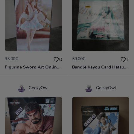
35.00€
59.00€
0
1
Figurine Sword Art Online - Bicute Pure - Asnar
Bundle Kayou Card Hatsune Miku Tier2 Wave 2
GeekyOwl
GeekyOwl