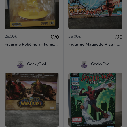
29.00€
35.00€
0
0
Figurine Pokémon - Funism Prime - Pikachu
Figurine Maquette Rise - Naruto Uzumaki
GeekyOwl
GeekyOwl