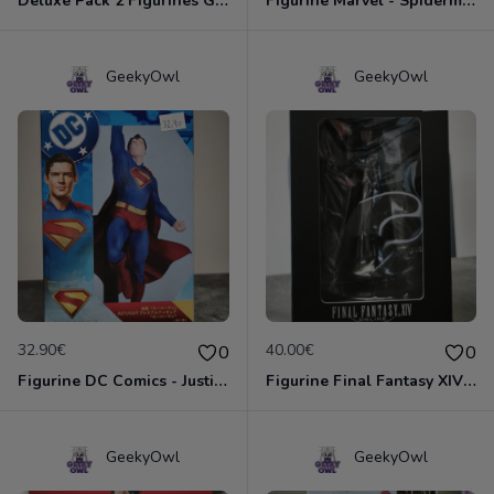
Deluxe Pack 2 Figurines Gold Blizzard - World Of Warcraft - Pandaren Moine / Voleur et Nain Chasseur
Figurine Marvel - Spiderman ( vs Green Gobelin)
GeekyOwl
GeekyOwl
32.90€
40.00€
0
0
Figurine DC Comics - Justice League - Superman
Figurine Final Fantasy XIV - Hythlodaeus
GeekyOwl
GeekyOwl