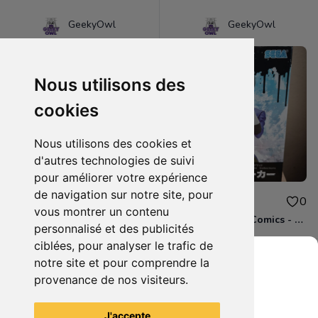
GeekyOwl
GeekyOwl
Nous utilisons des
cookies
Nous utilisons des cookies et
d'autres technologies de suivi
pour améliorer votre expérience
de navigation sur notre site, pour
30.00€
30.00€
0
0
vous montrer un contenu
Figurine Blizzard - World Of Warcraft - Pandaren Moine / Voleur rouge
Figurine Marvel Comics - Suicide Squad Isekai Joker
personnalisé et des publicités
ciblées, pour analyser le trafic de
notre site et pour comprendre la
provenance de nos visiteurs.
Grenier du Geek
Voir tous les articles du vendeur
J'accepte