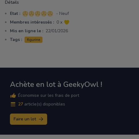
Détails
Etat :
- Neuf
5 sur 5 étoiles
Membres intéressés :
0 x
Mis en ligne le :
22/01/2026
Tags :
figurine
Achète en lot à GeekyOwl !
Économise sur les frais de port
27
article(s) disponibles
Faire un lot