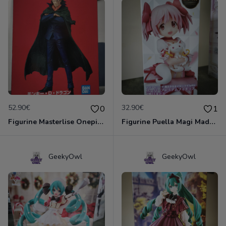
52.90€
32.90€
0
1
Figurine Masterlise Onepiece The Flames Of revolution- Ichibansho- Monkey D Dragon
Figurine Puella Magi Madoka - Magika Gaiden - Madoka Kaname
GeekyOwl
GeekyOwl