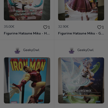
35.00€
32.90€
1
1
Figurine Hatsune Miku - Hatsune Miku Christmas 2025
Figurine Hatsune Miku - GT Project - Miku Classical Retro
GeekyOwl
GeekyOwl