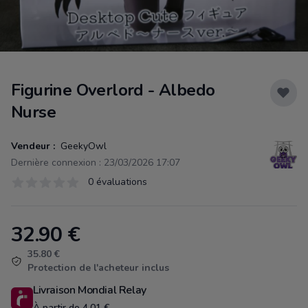
Figurine Overlord - Albedo
Nurse
Vendeur :
GeekyOwl
Dernière connexion : 23/03/2026 17:07
Évaluations
0 évaluations
0 sur 5 étoiles
32.90
€
Product information
35.80 €
Protection de l'acheteur inclus
Livraison Mondial Relay
À partir de 4.01 €