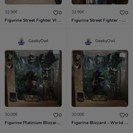
32.90€
32.90€
0
0
Figurine Street Fighter VI - Ryu
Figurine Street Fighter - Chun-Li
GeekyOwl
GeekyOwl
30.00€
30.00€
0
0
Figurine Platinium Blizzard - World Of Warcraft - Pandaren Moine / Voleur vert
Figurine Blizzard - World Of Warcraft - Pandaren Moine / Voleur Bleu