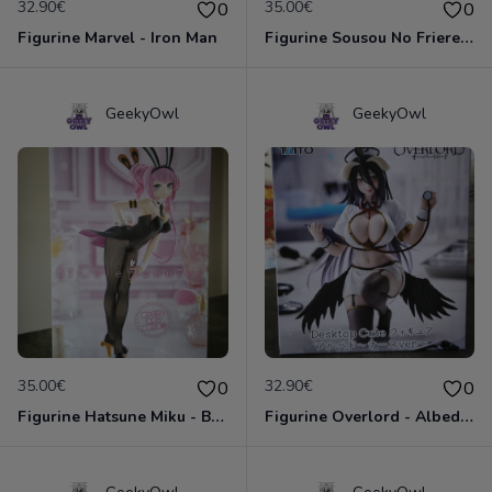
32.90€
35.00€
0
0
Figurine Marvel - Iron Man
Figurine Sousou No Frieren - Frieren The Heights of Magic
GeekyOwl
GeekyOwl
35.00€
32.90€
0
0
Figurine Hatsune Miku - Bicute Bunnies - Megurine Luka
Figurine Overlord - Albedo Nurse