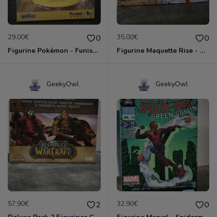
29.00€
35.00€
0
0
Figurine Pokémon - Funism Prime - Pikachu
Figurine Maquette Rise - Naruto Uzumaki
GeekyOwl
GeekyOwl
57.90€
32.90€
2
0