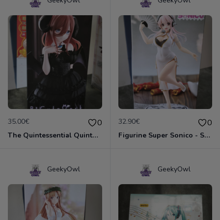
GeekyOwl
GeekyOwl
35.00€
32.90€
0
0
The Quintessential Quintuplets - Miku Nakano Bicute Dark
Figurine Super Sonico - Sonico White Cheongasm
GeekyOwl
GeekyOwl