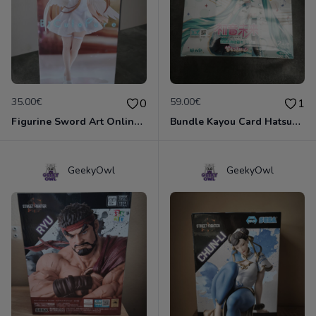
35.00€
59.00€
0
1
Figurine Sword Art Online - Bicute Pure - Asnar
Bundle Kayou Card Hatsune Miku Tier2 Wave 2
GeekyOwl
GeekyOwl