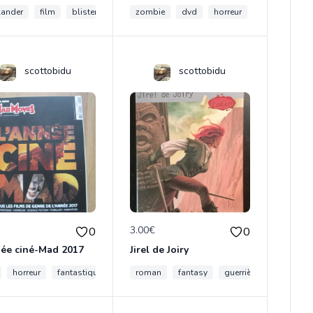
lander
vampires
film
blister
neuf
zombie
fantastique
dvd
horreur
roméro
fi
scottobidu
scottobidu
€
3.00€
0
0
née ciné-Mad 2017
Jirel de Joiry
films
horreur
marvel
fantastique
magazine
roman
mad movies
fantasy
guerrière