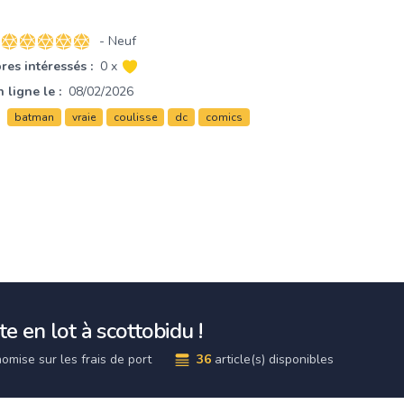
- Neuf
5 sur 5 étoiles
es intéressés :
0 x
 ligne le :
08/02/2026
batman
vraie
coulisse
dc
comics
e en lot à scottobidu !
omise sur les frais de port
36
article(s) disponibles