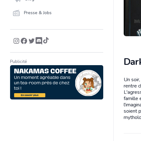
Presse & Jobs
Dark
Publicité
Un soir
Descrip
rentre c
L'agres
famille
l'imagin
soient 
mytholo