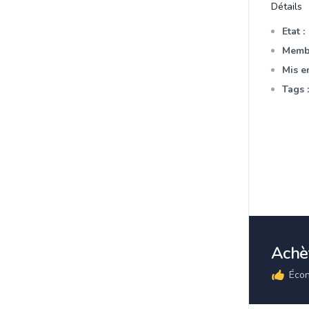
Détails
Etat :
Membr
Mis en
Tags :
Achèt
Écon