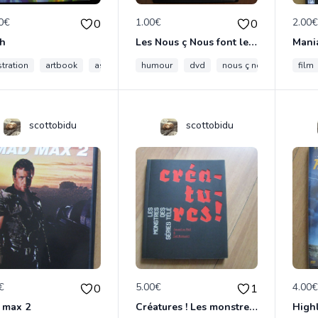
0€
1.00€
2.00
0
0
sh
Les Nous ç Nous font leur cinéma
Mani
stration
artbook
asie
humour
dvd
nous ç nous
parodi
film
scottobidu
scottobidu
€
5.00€
4.00
0
1
 max 2
Créatures ! Les monstres des séries télé