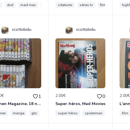
dvd
mad max
science-fiction
créatures
post apo
séries tv
films
études
high
scottobidu
scottobidu
0€
2.00€
2.00
1
0
Shonen Magazine, 18 numéros
Super-héros, Mad Movies
L'an
nen
manga
gto
gundam
super-héros
action
spiderman
batman
film