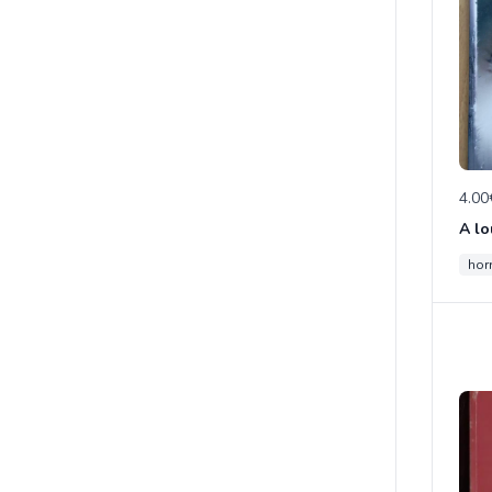
4.00
A l
hor