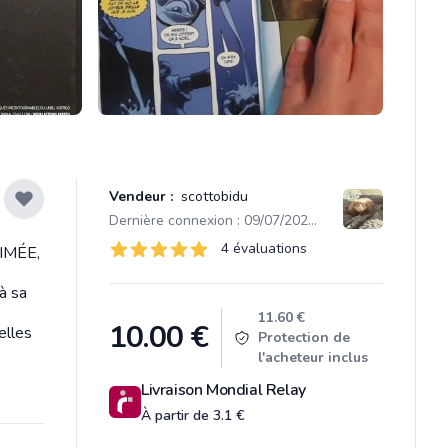
Vendeur :
scottobidu
Dernière connexion : 09/07/2026 09:42
Évaluations
4 évaluations
NIMÉE,
4 sur 5 étoiles
à sa
Product information
11.60 €
10.00
€
elles
Protection de
l'acheteur inclus
Livraison Mondial Relay
À partir de 3.1 €