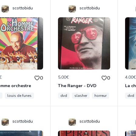
scottobidu
scottobidu
€
5.00€
4.00
0
0
omme orchestre
The Ranger - DVD
La c
louis de funes
dvd
slasher
horreur
dvd
scottobidu
scottobidu