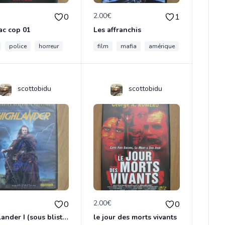
€
2.00€
0
1
ac cop 01
Les affranchis
e
police
film
horreur
film
mafia
amérique
dvd
scottobidu
scottobidu
€
2.00€
0
0
Highlander I (sous blister)
le jour des morts vivants