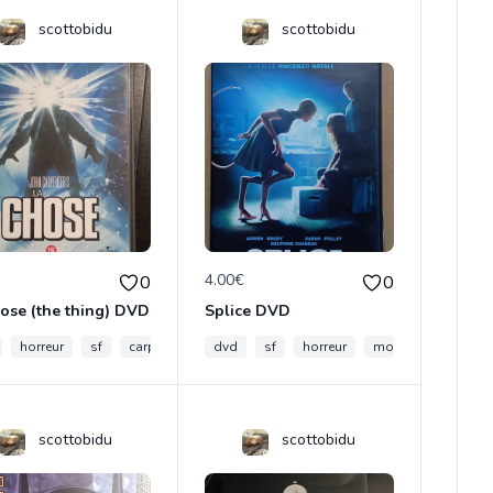
scottobidu
scottobidu
€
4.00€
0
0
hose (the thing) DVD
Splice DVD
horreur
sf
carpenter
dvd
sf
horreur
monstre
scottobidu
scottobidu