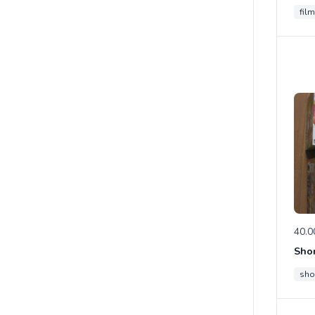
film
40.0
sho