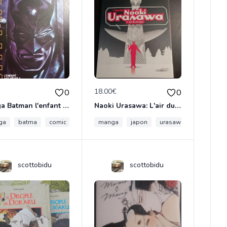
€
18.00€
0
0
Manga Batman l'enfant des rêves 1
Naoki Urasawa: L'air du temps
ga
batma
comic
manga
japon
urasawa
essai
scottobidu
scottobidu