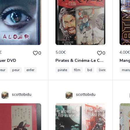
€
5.00€
4.00
0
0
ouer DVD
Pirates & Cinéma-Le Corsaire Noir
reur
peur
enfer
pirate
film
bd
livre
man
scottobidu
scottobidu