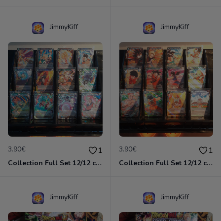
JimmyKiff
JimmyKiff
3.90€
3.90€
1
1
Collection Full Set 12/12 cartes Rares TB1 The Tournament of Power / Dragon Ball Super Card Game
Collection Full Set 12/12 cartes Rares TB2 World Martial Arts Tournament / Dragon Ball Super Card Game
JimmyKiff
JimmyKiff