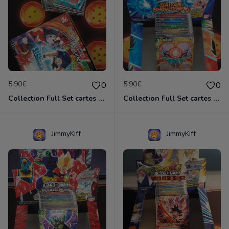
5.90€
5.90€
0
0
Collection Full Set cartes C/UC 98/98 BT14 Cross Spirit / Dragon Ball Super Card Game
Collection Full Set cartes C/UC 98/98 BT15 Saiyan Showdown / Dragon Ball Super Card Game
JimmyKiff
JimmyKiff