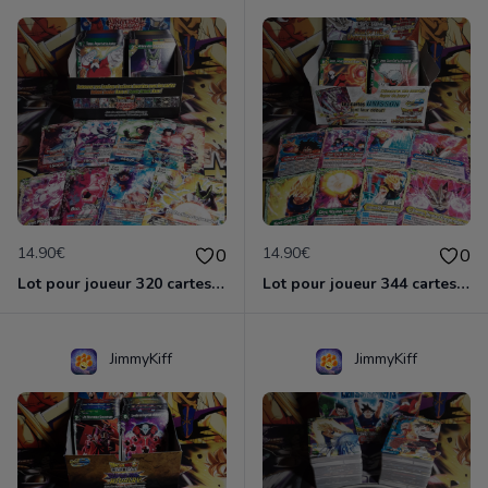
14.90€
14.90€
0
0
Lot pour joueur 320 cartes C-UC BT9 Universal Onslaught / Dragon Ball Super Card Game
Lot pour joueur 344 cartes C-UC BT10 Rise of Unison Warrior / Dragon Ball Super Card Game
JimmyKiff
JimmyKiff