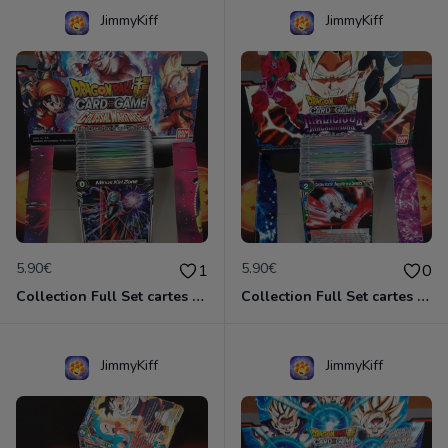
JimmyKiff
JimmyKiff
5.90€
5.90€
1
0
Collection Full Set cartes C/UC 90/90 BT4 Colossal Warfare / Dragon Ball Super Card Game
Collection Full Set cartes C/UC 90/90 BT8 Malicious Machination / Dragon Ball Super Card Game
JimmyKiff
JimmyKiff