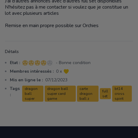
J'ai d'autres annonces avec d'autres full set disponibles
N'hésitez pas à me contacter si voulez que je constitue un
lot avec plusieurs articles
Remise en main propre possible sur Orchies
Détails
Etat :
- Bonne condition
4 sur 5 étoiles
Membres intéressés :
0 x
Mis en ligne le :
07/12/2023
Tags
dragon
dragon ball
carte
bt14
full
ball
super card
dragon
cross
:
set
super
game
ball z
spirit