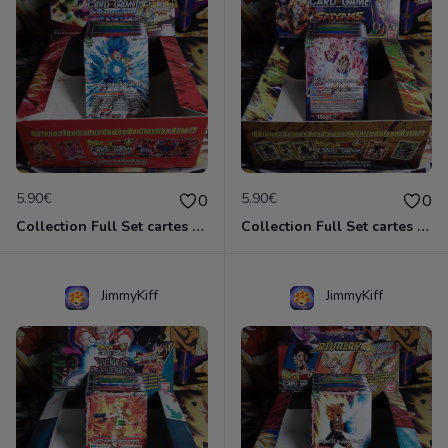
5.90€
5.90€
0
0
Collection Full Set cartes C/UC 90/90 BT6 Destroyer Kings / Dragon Ball Super Card Game
Collection Full Set cartes C/UC 90/90 BT7 Assaut of the Saiyans / Dragon Ball Super Card Game
JimmyKiff
JimmyKiff