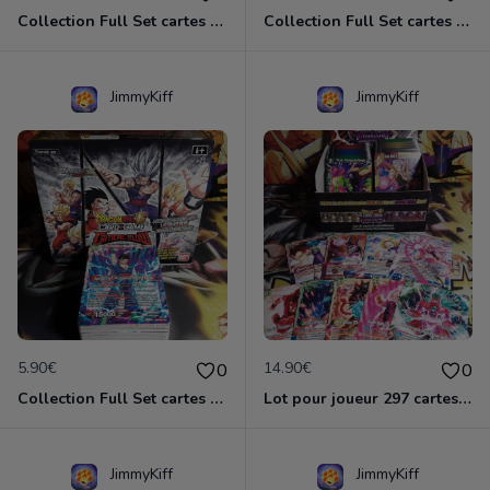
Collection Full Set cartes C/UC 98/98 BT16 Realm of the Gods / Dragon Ball Super Card Game
Collection Full Set cartes C/UC 98/98 BT18 Dawn of Z-Legends / Dragon Ball Super Card Game
JimmyKiff
JimmyKiff
5.90€
14.90€
0
0
Collection Full Set cartes C/UC 90/90 BT22 Critical Blow / Dragon Ball Super Card Game
Lot pour joueur 297 cartes C-UC BT8 Malicious Machinations / Dragon Ball Super Card Game
JimmyKiff
JimmyKiff