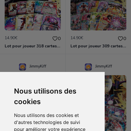
14.90€
14.90€
0
0
Lot pour joueur 318 cartes C-UC BT13 Supreme Rivalry / Dragon Ball Super Card Game
Lot pour joueur 309 cartes C-UC BT14 Cross Spirit / Dragon Ball Super Card Game
JimmyKiff
JimmyKiff
Nous utilisons des
cookies
Nous utilisons des cookies et
d'autres technologies de suivi
pour améliorer votre expérience