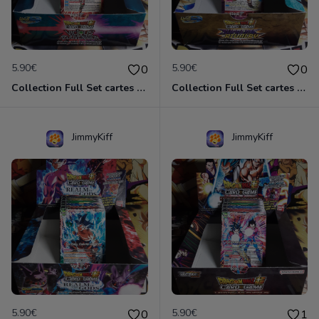
5.90€
5.90€
0
0
Collection Full Set cartes C/UC 98/98 BT12 Vicious Rejuvenation / Dragon Ball Super Card Game
Collection Full Set cartes C/UC 98/98 BT13 Supreme Rivalry / Dragon Ball Super Card Game
JimmyKiff
JimmyKiff
5.90€
5.90€
0
1