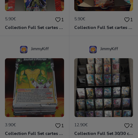
5.90€
5.90€
1
1
Collection Full Set cartes C/UC 98/98 BT17 Ultimate Squad / Dragon Ball Super Card Game
Collection Full Set cartes C/UC 98/98 BT21 Wild Resurgence / Dragon Ball Super Card Game
JimmyKiff
JimmyKiff
3.90€
12.90€
1
2
Collection Full Set cartes C/UC 48/48 TB3 Clash of Fates / Dragon Ball Super Card Game
Collection Full Set 30/30 cartes Rares BT17 Ultimate Squad / Dragon Ball Super Card Game