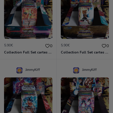
5.90€
5.90€
0
0
Collection Full Set cartes C/UC 98/98 BT12 Vicious Rejuvenation / Dragon Ball Super Card Game
Collection Full Set cartes C/UC 98/98 BT13 Supreme Rivalry / Dragon Ball Super Card Game
JimmyKiff
JimmyKiff