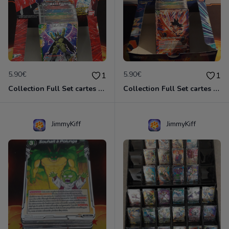
5.90€
5.90€
1
1
Collection Full Set cartes C/UC 98/98 BT17 Ultimate Squad / Dragon Ball Super Card Game
Collection Full Set cartes C/UC 98/98 BT21 Wild Resurgence / Dragon Ball Super Card Game
JimmyKiff
JimmyKiff