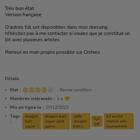
Très bon état
Version française
D'autres full set disponibles dans mon dressing
N'hésitez pas à me contacter si voulez que je constitue un
lot avec plusieurs articles
Remise en main propre possible sur Orchies
Détails
Etat :
- Bonne condition
4 sur 5 étoiles
Membres intéressés :
1 x
Mis en ligne le :
07/12/2023
Tags
dragon
dragon ball
carte
b2 world
full
ball
super card
dragon
martial arts
:
set
super
game
ball z
tournament