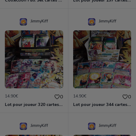
Collection Full Set cartes C/UC 90/90 BT22 Critical Blow / Dragon Ball Super Card Game
Lot pour joueur 297 cartes C-UC BT8 Malicious Machinations / Dragon Ball Super Card Game
JimmyKiff
JimmyKiff
14.90€
14.90€
0
0
Lot pour joueur 320 cartes C-UC BT9 Universal Onslaught / Dragon Ball Super Card Game
Lot pour joueur 344 cartes C-UC BT10 Rise of Unison Warrior / Dragon Ball Super Card Game
JimmyKiff
JimmyKiff