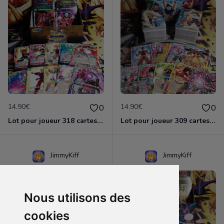
14.90€
14.90€
0
0
Lot pour joueur 318 cartes C-UC BT13 Supreme Rivalry / Dragon Ball Super Card Game
Lot pour joueur 309 cartes C-UC BT14 Cross Spirit / Dragon Ball Super Card Game
JimmyKiff
JimmyKiff
Nous utilisons des
cookies