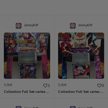
JimmyKiff
JimmyKiff
5.90€
5.90€
1
0
Collection Full Set cartes C/UC 90/90 BT4 Colossal Warfare / Dragon Ball Super Card Game
Collection Full Set cartes C/UC 90/90 BT8 Malicious Machination / Dragon Ball Super Card Game