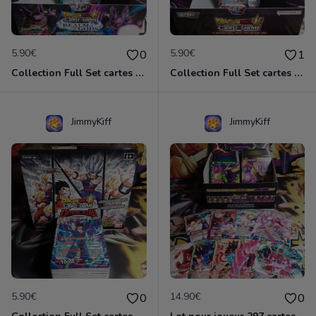
5.90€
5.90€
0
1
Collection Full Set cartes C/UC 98/98 BT16 Realm of the Gods / Dragon Ball Super Card Game
Collection Full Set cartes C/UC 98/98 BT18 Dawn of Z-Legends / Dragon Ball Super Card Game
JimmyKiff
JimmyKiff
5.90€
14.90€
0
0