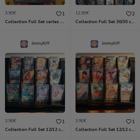
3.90€
12.90€
1
2
Collection Full Set cartes C/UC 48/48 TB3 Clash of Fates / Dragon Ball Super Card Game
Collection Full Set 30/30 cartes Rares BT17 Ultimate Squad / Dragon Ball Super Card Game
JimmyKiff
JimmyKiff
3.90€
3.90€
1
1
Collection Full Set 12/12 cartes Rares TB1 The Tournament of Power / Dragon Ball Super Card Game
Collection Full Set 12/12 cartes Rares TB2 World Martial Arts Tournament / Dragon Ball Super Card Game