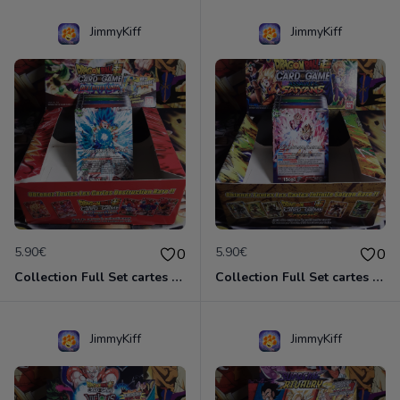
JimmyKiff
JimmyKiff
5.90€
5.90€
0
0
Collection Full Set cartes C/UC 90/90 BT6 Destroyer Kings / Dragon Ball Super Card Game
Collection Full Set cartes C/UC 90/90 BT7 Assaut of the Saiyans / Dragon Ball Super Card Game
JimmyKiff
JimmyKiff