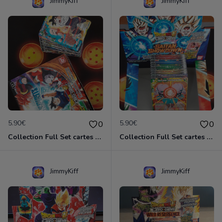
JimmyKiff
JimmyKiff
5.90€
5.90€
0
0
Collection Full Set cartes C/UC 98/98 BT14 Cross Spirit / Dragon Ball Super Card Game
Collection Full Set cartes C/UC 98/98 BT15 Saiyan Showdown / Dragon Ball Super Card Game
JimmyKiff
JimmyKiff