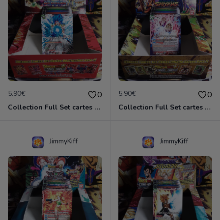
5.90€
5.90€
0
0
Collection Full Set cartes C/UC 90/90 BT6 Destroyer Kings / Dragon Ball Super Card Game
Collection Full Set cartes C/UC 90/90 BT7 Assaut of the Saiyans / Dragon Ball Super Card Game
JimmyKiff
JimmyKiff