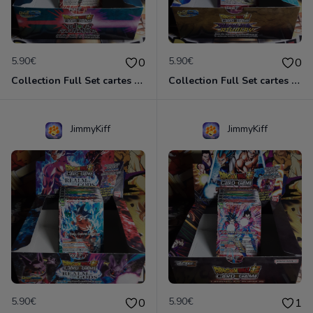
5.90€
5.90€
0
0
Collection Full Set cartes C/UC 98/98 BT12 Vicious Rejuvenation / Dragon Ball Super Card Game
Collection Full Set cartes C/UC 98/98 BT13 Supreme Rivalry / Dragon Ball Super Card Game
JimmyKiff
JimmyKiff
5.90€
5.90€
0
1