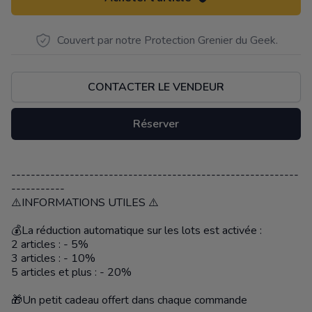
Couvert par notre Protection Grenier du Geek.
CONTACTER LE VENDEUR
Réserver
-----------------------------------------------------------
Description
-----------
⚠️INFORMATIONS UTILES ⚠️
💰La réduction automatique sur les lots est activée :
2 articles : - 5%
3 articles : - 10%
5 articles et plus : - 20%
🎁Un petit cadeau offert dans chaque commande