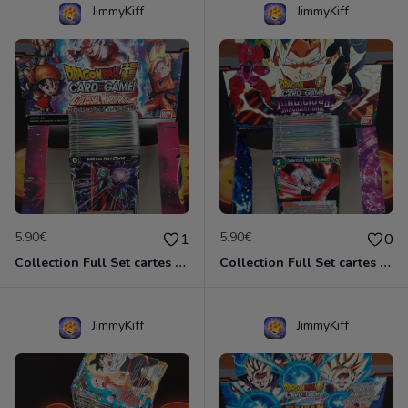
JimmyKiff
JimmyKiff
5.90€
5.90€
1
0
Collection Full Set cartes C/UC 90/90 BT4 Colossal Warfare / Dragon Ball Super Card Game
Collection Full Set cartes C/UC 90/90 BT8 Malicious Machination / Dragon Ball Super Card Game
JimmyKiff
JimmyKiff