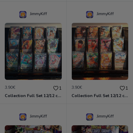
JimmyKiff
JimmyKiff
3.90€
3.90€
1
1
Collection Full Set 12/12 cartes Rares TB1 The Tournament of Power / Dragon Ball Super Card Game
Collection Full Set 12/12 cartes Rares TB2 World Martial Arts Tournament / Dragon Ball Super Card Game
JimmyKiff
JimmyKiff