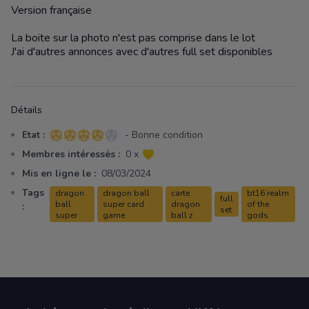
Version française
La boite sur la photo n'est pas comprise dans le lot
J'ai d'autres annonces avec d'autres full set disponibles
Détails
Etat :
- Bonne condition
4 sur 5 étoiles
Membres intéressés :
0 x
Mis en ligne le :
08/03/2024
Tags
dragon
dragon ball
carte
bt16 realm
full
ball
super card
dragon
of the
:
set
super
game
ball z
gods