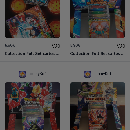
5.90€
5.90€
0
0
Collection Full Set cartes C/UC 98/98 BT14 Cross Spirit / Dragon Ball Super Card Game
Collection Full Set cartes C/UC 98/98 BT15 Saiyan Showdown / Dragon Ball Super Card Game
JimmyKiff
JimmyKiff