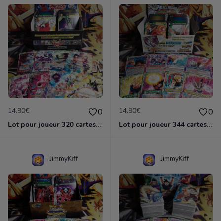
14.90€
14.90€
0
0
Lot pour joueur 320 cartes C-UC BT9 Universal Onslaught / Dragon Ball Super Card Game
Lot pour joueur 344 cartes C-UC BT10 Rise of Unison Warrior / Dragon Ball Super Card Game
JimmyKiff
JimmyKiff