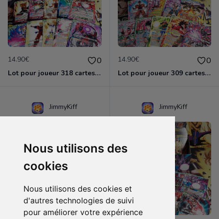
14.90€
14.90€
0
0
Lot pour joueur 318 cartes C-UC BT13 Supreme Rivalry / Dragon Ball Super Card Game
Lot pour joueur 309 cartes C-UC BT14 Cross Spirit / Dragon Ball Super Card Game
JimmyKiff
JimmyKiff
Nous utilisons des
cookies
Nous utilisons des cookies et
d'autres technologies de suivi
pour améliorer votre expérience