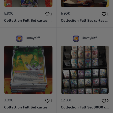
5.90€
5.90€
1
1
Collection Full Set cartes C/UC 98/98 BT17 Ultimate Squad / Dragon Ball Super Card Game
Collection Full Set cartes C/UC 98/98 BT21 Wild Resurgence / Dragon Ball Super Card Game
JimmyKiff
JimmyKiff
3.90€
12.90€
1
2
Collection Full Set cartes C/UC 48/48 TB3 Clash of Fates / Dragon Ball Super Card Game
Collection Full Set 30/30 cartes Rares BT17 Ultimate Squad / Dragon Ball Super Card Game