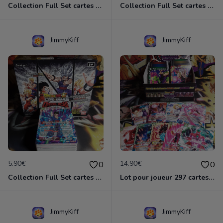
Collection Full Set cartes C/UC 98/98 BT16 Realm of the Gods / Dragon Ball Super Card Game
Collection Full Set cartes C/UC 98/98 BT18 Dawn of Z-Legends / Dragon Ball Super Card Game
JimmyKiff
JimmyKiff
5.90€
14.90€
0
0
Collection Full Set cartes C/UC 90/90 BT22 Critical Blow / Dragon Ball Super Card Game
Lot pour joueur 297 cartes C-UC BT8 Malicious Machinations / Dragon Ball Super Card Game
JimmyKiff
JimmyKiff