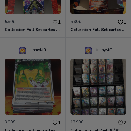
5.90€
5.90€
1
1
Collection Full Set cartes C/UC 98/98 BT17 Ultimate Squad / Dragon Ball Super Card Game
Collection Full Set cartes C/UC 98/98 BT21 Wild Resurgence / Dragon Ball Super Card Game
JimmyKiff
JimmyKiff
3.90€
12.90€
1
2
Collection Full Set cartes C/UC 48/48 TB3 Clash of Fates / Dragon Ball Super Card Game
Collection Full Set 30/30 cartes Rares BT17 Ultimate Squad / Dragon Ball Super Card Game