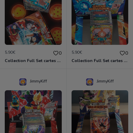
5.90€
5.90€
0
0
Collection Full Set cartes C/UC 98/98 BT14 Cross Spirit / Dragon Ball Super Card Game
Collection Full Set cartes C/UC 98/98 BT15 Saiyan Showdown / Dragon Ball Super Card Game
JimmyKiff
JimmyKiff