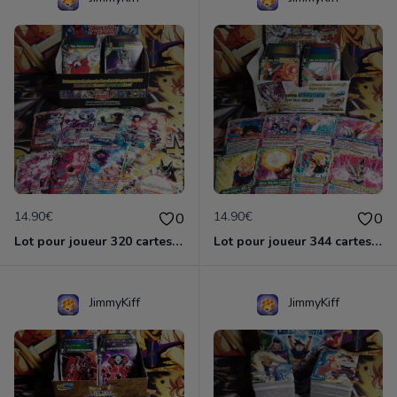
14.90€
14.90€
0
0
Lot pour joueur 320 cartes C-UC BT9 Universal Onslaught / Dragon Ball Super Card Game
Lot pour joueur 344 cartes C-UC BT10 Rise of Unison Warrior / Dragon Ball Super Card Game
JimmyKiff
JimmyKiff