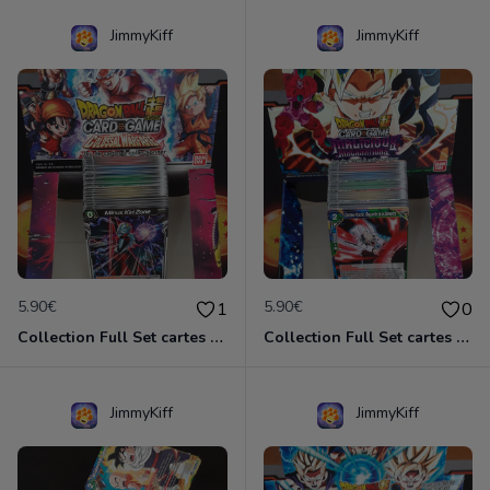
JimmyKiff
JimmyKiff
5.90€
5.90€
1
0
Collection Full Set cartes C/UC 90/90 BT4 Colossal Warfare / Dragon Ball Super Card Game
Collection Full Set cartes C/UC 90/90 BT8 Malicious Machination / Dragon Ball Super Card Game
JimmyKiff
JimmyKiff