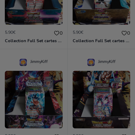
5.90€
5.90€
0
0
Collection Full Set cartes C/UC 98/98 BT12 Vicious Rejuvenation / Dragon Ball Super Card Game
Collection Full Set cartes C/UC 98/98 BT13 Supreme Rivalry / Dragon Ball Super Card Game
JimmyKiff
JimmyKiff