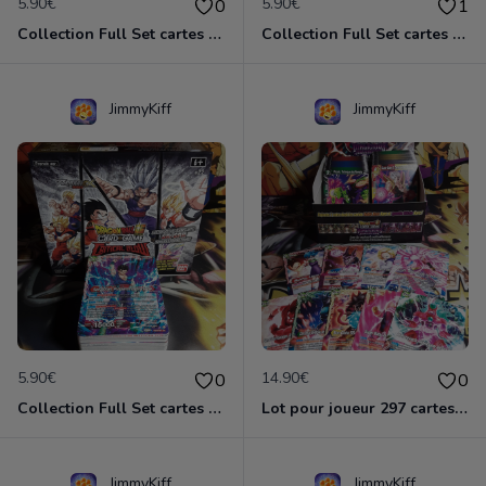
5.90€
5.90€
0
1
Collection Full Set cartes C/UC 98/98 BT16 Realm of the Gods / Dragon Ball Super Card Game
Collection Full Set cartes C/UC 98/98 BT18 Dawn of Z-Legends / Dragon Ball Super Card Game
JimmyKiff
JimmyKiff
5.90€
14.90€
0
0
Collection Full Set cartes C/UC 90/90 BT22 Critical Blow / Dragon Ball Super Card Game
Lot pour joueur 297 cartes C-UC BT8 Malicious Machinations / Dragon Ball Super Card Game
JimmyKiff
JimmyKiff