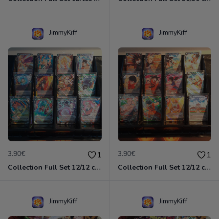
JimmyKiff
JimmyKiff
3.90€
3.90€
1
1
Collection Full Set 12/12 cartes Rares TB1 The Tournament of Power / Dragon Ball Super Card Game
Collection Full Set 12/12 cartes Rares TB2 World Martial Arts Tournament / Dragon Ball Super Card Game
JimmyKiff
JimmyKiff