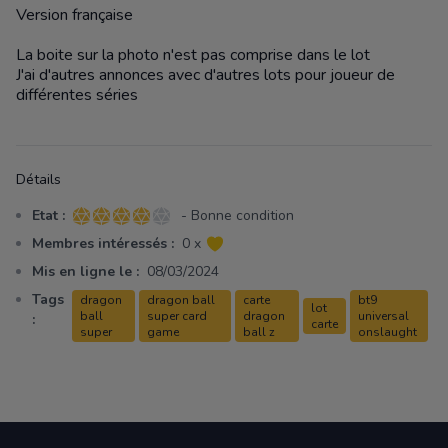
Version française
La boite sur la photo n'est pas comprise dans le lot
J'ai d'autres annonces avec d'autres lots pour joueur de
différentes séries
Détails
Etat :
- Bonne condition
4 sur 5 étoiles
Membres intéressés :
0 x
Mis en ligne le :
08/03/2024
Tags
dragon
dragon ball
carte
bt9
lot
ball
super card
dragon
universal
:
carte
super
game
ball z
onslaught