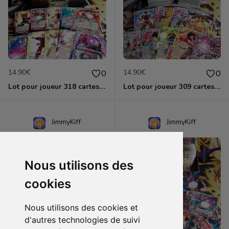
14.90€
14.90€
0
0
Lot pour joueur 318 cartes C-UC BT13 Supreme Rivalry / Dragon Ball Super Card Game
Lot pour joueur 309 cartes C-UC BT14 Cross Spirit / Dragon Ball Super Card Game
JimmyKiff
JimmyKiff
Nous utilisons des
cookies
Nous utilisons des cookies et
d'autres technologies de suivi