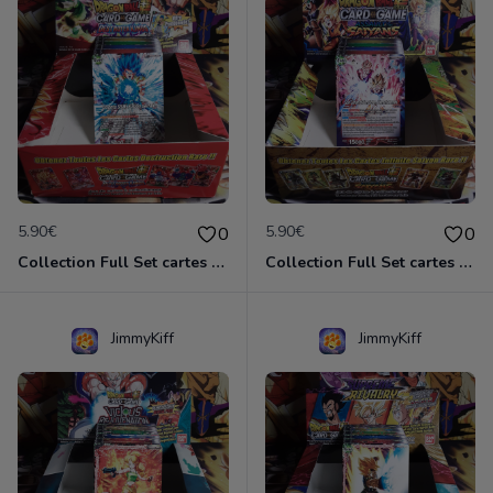
5.90€
5.90€
0
0
Collection Full Set cartes C/UC 90/90 BT6 Destroyer Kings / Dragon Ball Super Card Game
Collection Full Set cartes C/UC 90/90 BT7 Assaut of the Saiyans / Dragon Ball Super Card Game
JimmyKiff
JimmyKiff