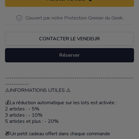
Couvert par notre Protection Grenier du Geek.
CONTACTER LE VENDEUR
Réserver
-----------------------------------------------------------
Description
-----------
⚠️INFORMATIONS UTILES ⚠️
💰La réduction automatique sur les lots est activée :
2 articles : - 5%
3 articles : - 10%
5 articles et plus : - 20%
🎁Un petit cadeau offert dans chaque commande