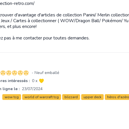
lection-retro.com/
rouver d'avantage d'articles de collection Panini/ Merlin collection
/ Jeux / Cartes à collectionner ( WOW/Dragon Ball/ Pokémon/ Yu 
ers, et plus encore!
ez pas à me contacter pour toutes demandes.
- Neuf emballé
5 sur 5 étoiles
es intéressés :
0 x
 ligne le :
23/07/2024
wow tcg
world of warcraft tcg
blizzard
upper deck
héros d'azér