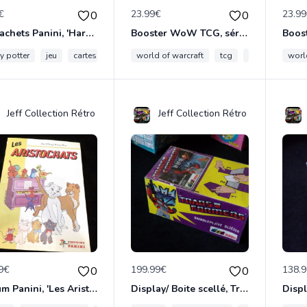
€
23.99€
23.9
0
0
3x Sachets Panini, 'Harry Potter et l'Ordre du Phoenix', édition 2007
Booster WoW TCG, série Héros d'Azéroth, édition 2006
y potter
jeu
cartes àcollectionner
world of warcraft
collection
tcg
panini
booster
worl
co
Jeff Collection Rétro
Jeff Collection Rétro
9€
199.99€
138.
0
0
Album Panini, 'Les Aristochats', édition 1982
Display/ Boite scellé, Tranformers Panini 1986/1991