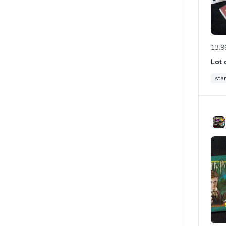
13.9
sta