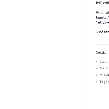
Jeff-col
Pour ret
Jouets 
/ et Div
N'hésit
Détails
Etat :
Membr
Mis en
Tags :