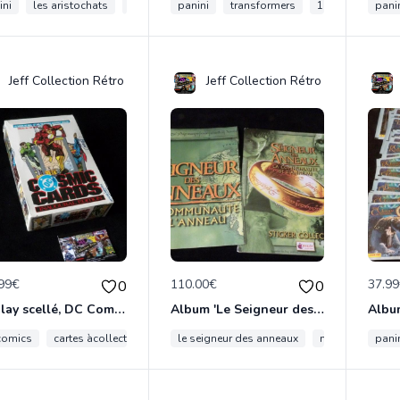
ini
les aristochats
1982
collection
panini
transformers
disney
1991
collect
pani
Jeff Collection Rétro
Jeff Collection Rétro
99€
110.00€
37.9
0
0
Display scellé, DC Comics, série Cosmic Cards 1991
Album 'Le Seigneur des Anneaux: La Communauté de l'Anneau' Merlin Collec. 2001
comics
cartes àcollectionner
le seigneur des anneaux
impel 1991
super héros
merlin collectio
ccg
pani