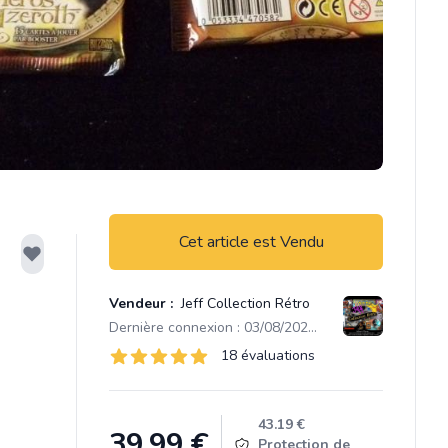
Cet article est Vendu
Vendeur :
Jeff Collection Rétro
Dernière connexion : 03/08/2026 16:59
Évaluations
18 évaluations
18 sur 5 étoiles
Product information
43.19 €
39.99
€
Protection de