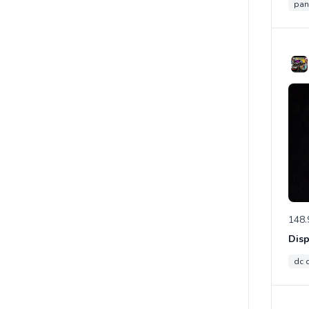
pan
148.
dc 