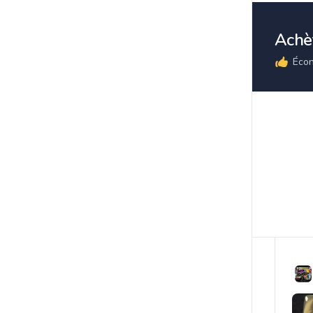
Achèt
Écon