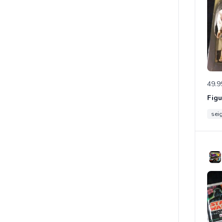
49.9
sei