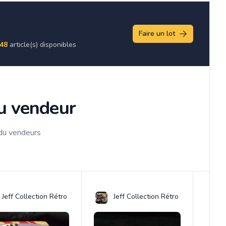
Faire un lot
48
article(s) disponibles
du vendeur
 du vendeurs
Jeff Collection Rétro
Jeff Collection Rétro