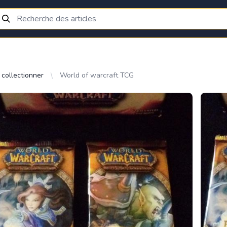
 collectionner
World of warcraft TCG