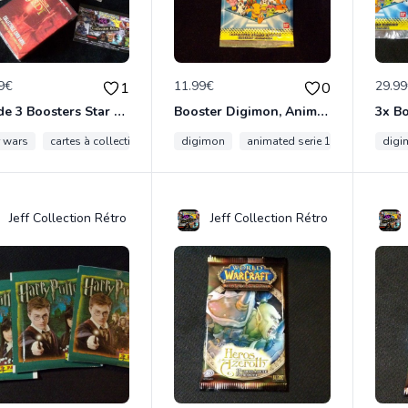
9€
11.99€
29.9
1
0
Lot de 3 Boosters Star Wars Trilogy et 1 Deck Star Wars Young Jedi Darth Maul
Booster Digimon, Animated série 1, collection Bandai 1999, neuf et scellé
r wars
cartes à collectionner
collection
digimon
animated serie 1
boosters 
digi
Jeff Collection Rétro
Jeff Collection Rétro