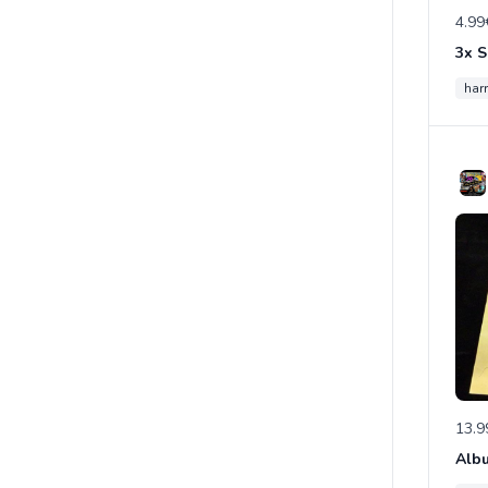
4.99
harr
13.9