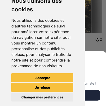
Nous utilisons des
cookies
Nous utilisons des cookies et
d'autres technologies de suivi
pour améliorer votre expérience
de navigation sur notre site, pour
3.00€
3.00€
0
0
vous montrer un contenu
grosse fatigue
sniper 2
personnalisé et des publicités
ciblées, pour analyser le trafic de
notre site et pour comprendre la
provenance de nos visiteurs.
Grenier du Geek
Voir tous les articles du vendeur
J'accepte
Télécharge notre app pour une expérience optimale !
Je refuse
Télécharger l'app
Changer mes préférences
Plus tard