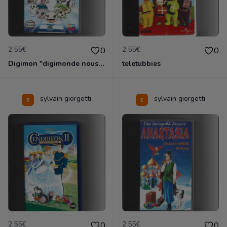
2.55€
2.55€
0
0
Digimon "digimonde nous voila
teletubbies
sylvain giorgetti
sylvain giorgetti
2.55€
2.55€
0
0