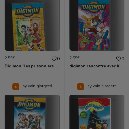
2.55€
2.55€
0
0
Digimon "les prisonniers de la pyramide"
digimon rencontre avec Kari
sylvain giorgetti
sylvain giorgetti