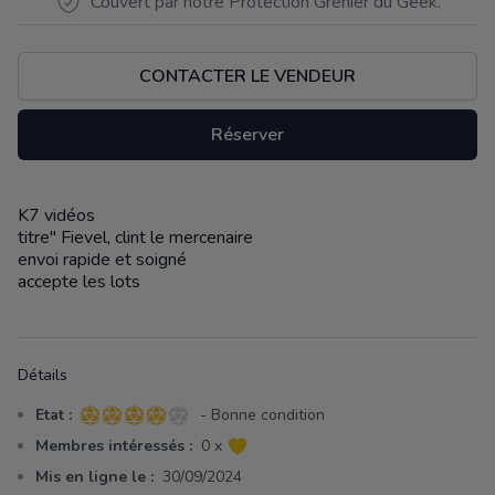
Couvert par notre Protection Grenier du Geek.
CONTACTER LE VENDEUR
Réserver
K7 vidéos
Description
titre" Fievel, clint le mercenaire
envoi rapide et soigné
accepte les lots
Détails
Etat :
- Bonne condition
4 sur 5 étoiles
Membres intéressés :
0 x
Mis en ligne le :
30/09/2024