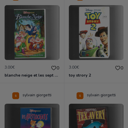
3.00€
3.00€
0
0
blanche neige et les sept nains
toy strory 2
sylvain giorgetti
sylvain giorgetti