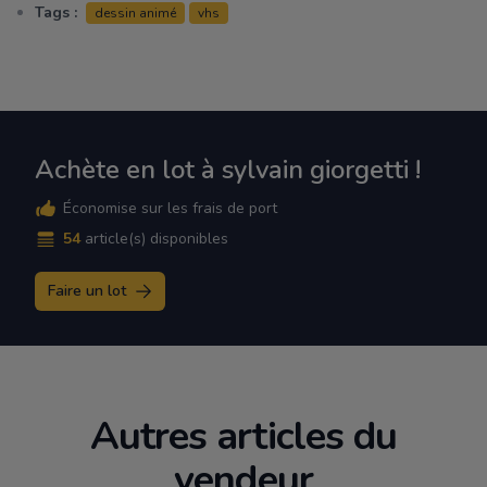
Tags :
dessin animé
vhs
Achète en lot à sylvain giorgetti !
Économise sur les frais de port
54
article(s) disponibles
Faire un lot
Autres articles du
vendeur