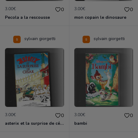
3.00€
3.00€
0
0
Pecola a la rescousse
mon copain le dinosaure
sylvain giorgetti
sylvain giorgetti
3.00€
3.00€
0
0
asterix et la surprise de césar
bambi