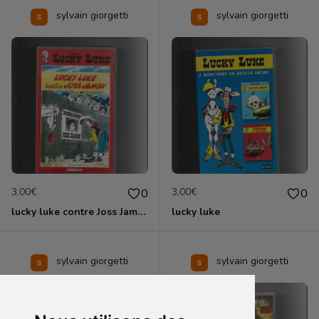
sylvain giorgetti
sylvain giorgetti
3.00€
3.00€
0
0
lucky luke contre Joss Jamon
lucky luke
sylvain giorgetti
sylvain giorgetti