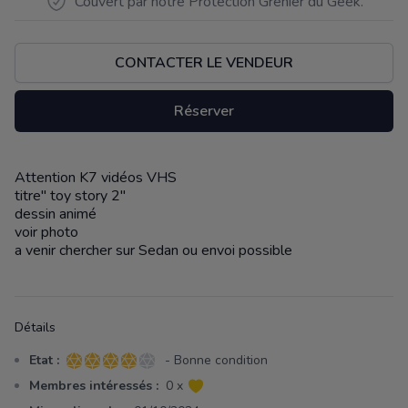
Couvert par notre Protection Grenier du Geek.
CONTACTER LE VENDEUR
Réserver
Attention K7 vidéos VHS
Description
titre" toy story 2"
dessin animé
voir photo
a venir chercher sur Sedan ou envoi possible
Détails
Etat :
- Bonne condition
4 sur 5 étoiles
Membres intéressés :
0 x