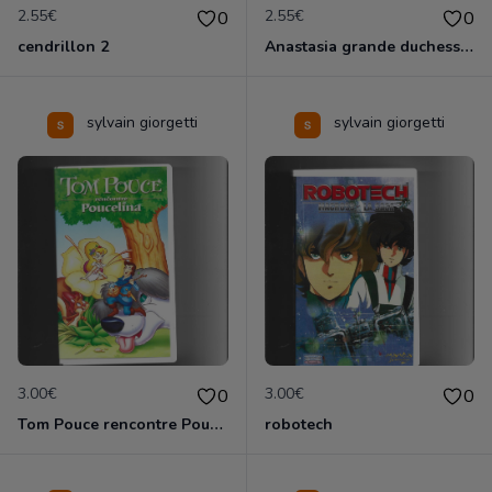
2.55€
2.55€
0
0
cendrillon 2
Anastasia grande duchesse de Russie
sylvain giorgetti
sylvain giorgetti
3.00€
3.00€
0
0
Tom Pouce rencontre Poucelina
robotech