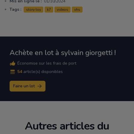
Mis en ligne le :
01/10/2024
Tags :
story toy
k7
videos
vhs
Achète en lot à sylvain giorgetti !
Économise sur les frais de port
54
article(s) disponibles
Faire un lot
Autres articles du