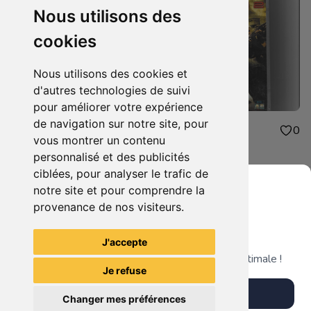
Nous utilisons des
cookies
Nous utilisons des cookies et
d'autres technologies de suivi
pour améliorer votre expérience
de navigation sur notre site, pour
3.00€
3.00€
0
0
vous montrer un contenu
grosse fatigue
sniper 2
personnalisé et des publicités
ciblées, pour analyser le trafic de
notre site et pour comprendre la
provenance de nos visiteurs.
Grenier du Geek
Voir tous les articles du vendeur
J'accepte
Télécharge notre app pour une expérience optimale !
Je refuse
Télécharger l'app
Changer mes préférences