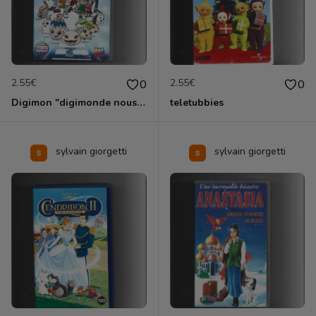
2.55€
2.55€
0
0
Digimon "digimonde nous voila
teletubbies
sylvain giorgetti
sylvain giorgetti