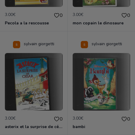
3.00€
3.00€
0
0
Pecola a la rescousse
mon copain le dinosaure
sylvain giorgetti
sylvain giorgetti
3.00€
3.00€
0
0
asterix et la surprise de césar
bambi