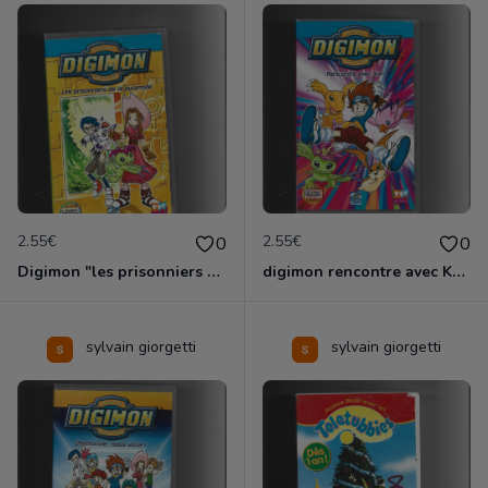
2.55€
2.55€
0
0
Digimon "les prisonniers de la pyramide"
digimon rencontre avec Kari
sylvain giorgetti
sylvain giorgetti