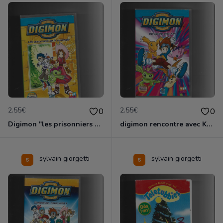
2.55€
2.55€
0
0
Digimon "les prisonniers de la pyramide"
digimon rencontre avec Kari
sylvain giorgetti
sylvain giorgetti