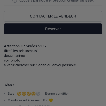
Couvert par notre Protection Grenier du Geek.
CONTACTER LE VENDEUR
Réserver
Attention K7 vidéos VHS
Description
titre" les aristochats"
dessin animé
voir photo
a venir chercher sur Sedan ou envoi possible
Détails
Etat :
- Bonne condition
4 sur 5 étoiles
Membres intéressés :
0 x