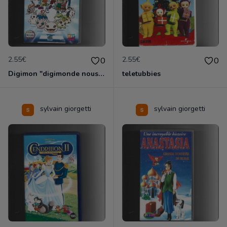
2.55€
2.55€
0
0
Digimon "digimonde nous voila
teletubbies
sylvain giorgetti
sylvain giorgetti