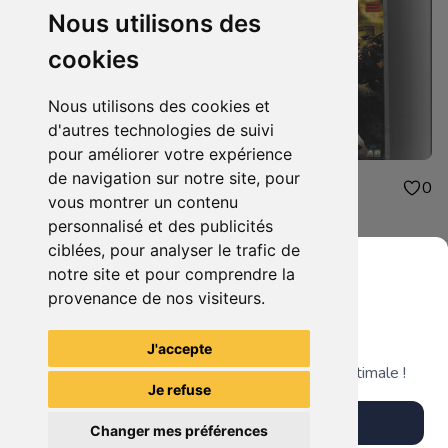
Nous utilisons des
cookies
Nous utilisons des cookies et
d'autres technologies de suivi
pour améliorer votre expérience
de navigation sur notre site, pour
3.00€
3.00€
0
0
vous montrer un contenu
grosse fatigue
sniper 2
personnalisé et des publicités
ciblées, pour analyser le trafic de
notre site et pour comprendre la
provenance de nos visiteurs.
Grenier du Geek
Voir tous les articles du vendeur
J'accepte
Télécharge notre app pour une expérience optimale !
Je refuse
Télécharger l'app
Changer mes préférences