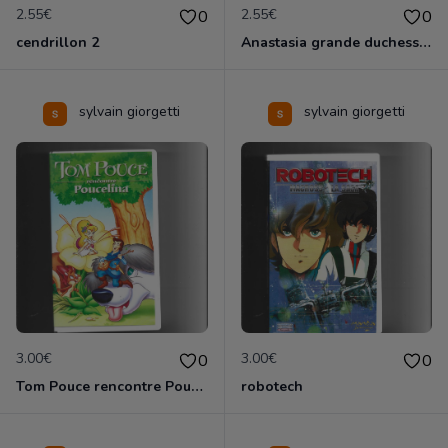
2.55€
2.55€
0
0
cendrillon 2
Anastasia grande duchesse de Russie
sylvain giorgetti
sylvain giorgetti
3.00€
3.00€
0
0
Tom Pouce rencontre Poucelina
robotech