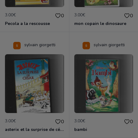
3.00€
3.00€
0
0
Pecola a la rescousse
mon copain le dinosaure
sylvain giorgetti
sylvain giorgetti
3.00€
3.00€
0
0
asterix et la surprise de césar
bambi