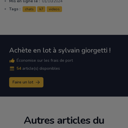
Mis en ligne le :
01/10/2024
Tags :
chats
k7
videos
Achète en lot à sylvain giorgetti !
Économise sur les frais de port
54
article(s) disponibles
Faire un lot
Autres articles du