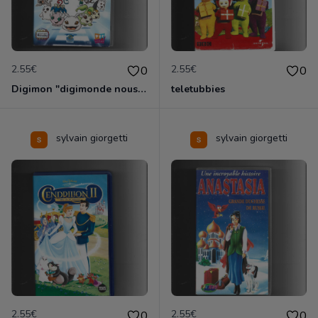
2.55€
2.55€
0
0
Digimon "digimonde nous voila
teletubbies
sylvain giorgetti
sylvain giorgetti
2.55€
2.55€
0
0