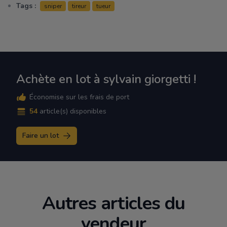
Tags :
sniper
tireur
tueur
Achète en lot à sylvain giorgetti !
Économise sur les frais de port
54
article(s) disponibles
Faire un lot
Autres articles du
vendeur