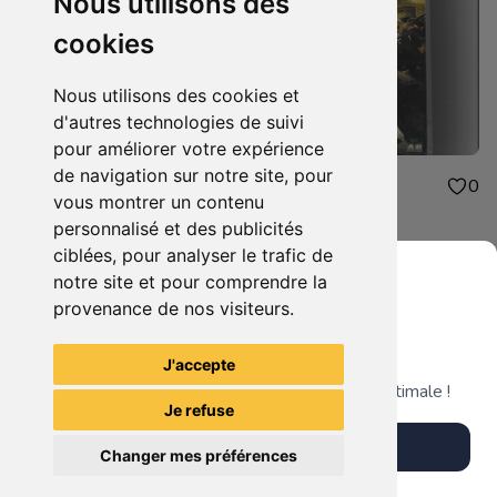
Nous utilisons des
cookies
Nous utilisons des cookies et
d'autres technologies de suivi
pour améliorer votre expérience
de navigation sur notre site, pour
3.00€
3.00€
0
0
vous montrer un contenu
grosse fatigue
sniper 2
personnalisé et des publicités
ciblées, pour analyser le trafic de
notre site et pour comprendre la
provenance de nos visiteurs.
Grenier du Geek
Voir tous les articles du vendeur
J'accepte
Télécharge notre app pour une expérience optimale !
Je refuse
Télécharger l'app
Changer mes préférences
Plus tard