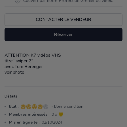
Couvert par notre Protection Grenier du Geek.
CONTACTER LE VENDEUR
Réserver
ATTENTION K7 vidéos VHS
Description
titre" sniper 2"
avec Tom Berenger
voir photo
Détails
Etat :
- Bonne condition
4 sur 5 étoiles
Membres intéressés :
0 x
Mis en ligne le :
02/10/2024