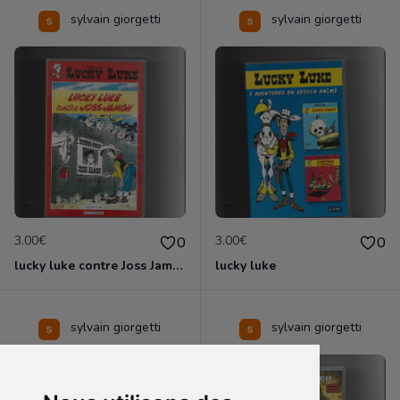
sylvain giorgetti
sylvain giorgetti
3.00€
3.00€
0
0
lucky luke contre Joss Jamon
lucky luke
sylvain giorgetti
sylvain giorgetti