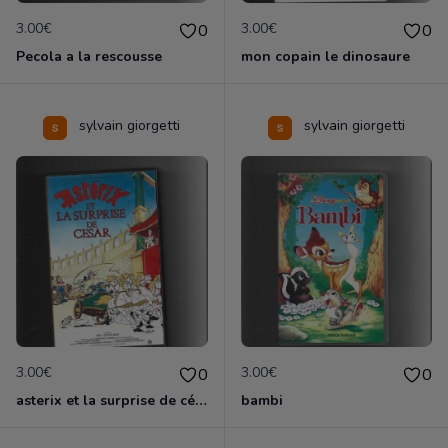
3.00€
3.00€
0
0
Pecola a la rescousse
mon copain le dinosaure
sylvain giorgetti
sylvain giorgetti
3.00€
3.00€
0
0
asterix et la surprise de césar
bambi