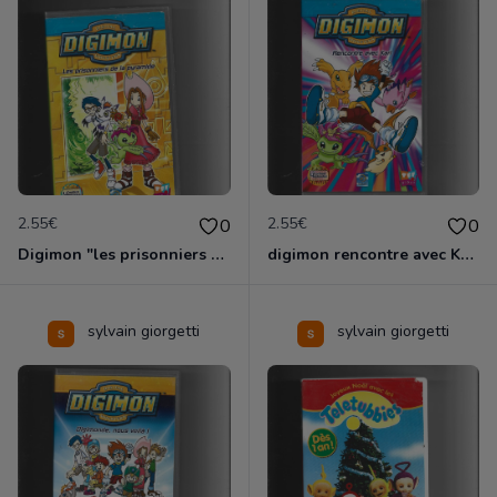
2.55€
2.55€
0
0
Digimon "les prisonniers de la pyramide"
digimon rencontre avec Kari
sylvain giorgetti
sylvain giorgetti