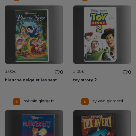
3.00€
3.00€
0
0
blanche neige et les sept nains
toy strory 2
sylvain giorgetti
sylvain giorgetti