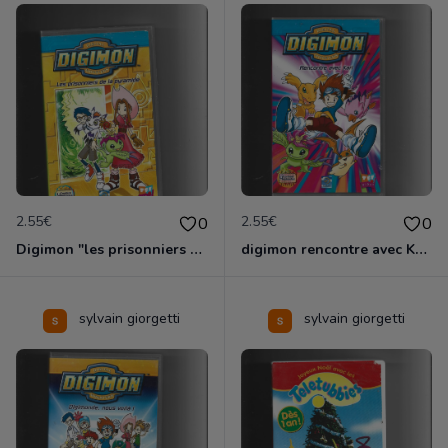
2.55€
2.55€
0
0
Digimon "les prisonniers de la pyramide"
digimon rencontre avec Kari
sylvain giorgetti
sylvain giorgetti