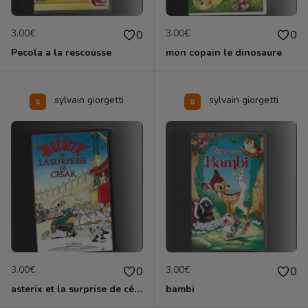
3.00€
3.00€
0
0
Pecola a la rescousse
mon copain le dinosaure
sylvain giorgetti
sylvain giorgetti
3.00€
3.00€
0
0
asterix et la surprise de césar
bambi