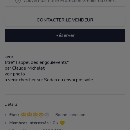
Couvert par notre Protection Grenier du Geek.
CONTACTER LE VENDEUR
Réserver
livre
Description
titre" l appel des engoulevents"
par Claude Michelet
voir photo
a venir chercher sur Sedan ou envoi possible
Détails
Etat :
- Bonne condition
4 sur 5 étoiles
Membres intéressés :
0 x