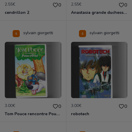
2.55€
2.55€
0
0
cendrillon 2
Anastasia grande duchesse de Russie
sylvain giorgetti
sylvain giorgetti
3.00€
3.00€
0
0
Tom Pouce rencontre Poucelina
robotech