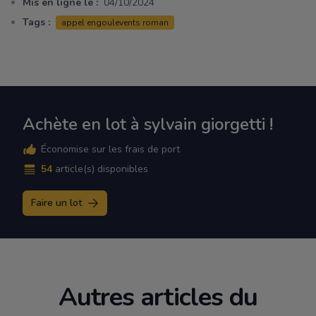
Mis en ligne le :
04/10/2024
Tags :
appel engoulevents roman
Achète en lot à sylvain giorgetti !
Économise sur les frais de port
54
article(s) disponibles
Faire un lot
Autres articles du