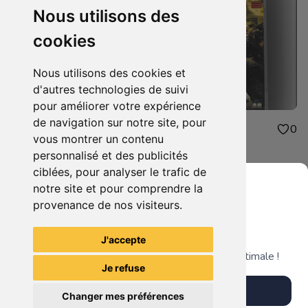
Nous utilisons des
cookies
Nous utilisons des cookies et
d'autres technologies de suivi
pour améliorer votre expérience
de navigation sur notre site, pour
3.00€
3.00€
0
0
vous montrer un contenu
grosse fatigue
sniper 2
personnalisé et des publicités
ciblées, pour analyser le trafic de
notre site et pour comprendre la
provenance de nos visiteurs.
Grenier du Geek
Voir tous les articles du vendeur
J'accepte
Télécharge notre app pour une expérience optimale !
Je refuse
Télécharger l'app
Changer mes préférences