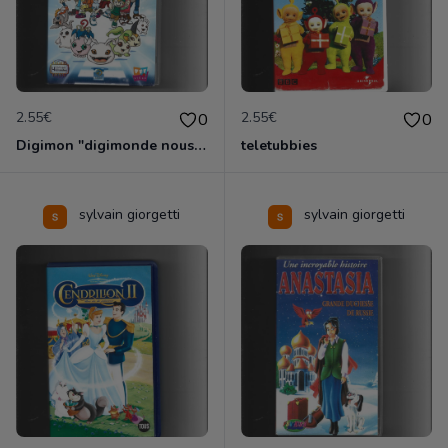
2.55€
2.55€
0
0
Digimon "digimonde nous voila
teletubbies
sylvain giorgetti
sylvain giorgetti