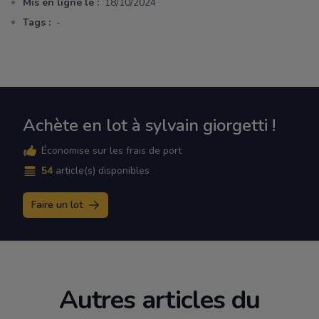
Mis en ligne le :
18/10/2024
Tags :
-
Achète en lot à sylvain giorgetti !
Économise sur les frais de port
54
article(s) disponibles
Faire un lot
Autres articles du