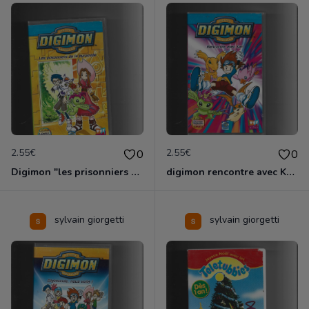
2.55€
2.55€
0
0
Digimon "les prisonniers de la pyramide"
digimon rencontre avec Kari
sylvain giorgetti
sylvain giorgetti