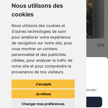
Nous utilisons des
cookies
Nous utilisons des cookies et
d'autres technologies de suivi
pour améliorer votre expérience
de navigation sur notre site, pour
3.00€
3.00€
0
0
vous montrer un contenu
grosse fatigue
sniper 2
personnalisé et des publicités
ciblées, pour analyser le trafic de
notre site et pour comprendre la
provenance de nos visiteurs.
Grenier du Geek
Voir tous les articles du vendeur
J'accepte
Télécharge notre app pour une expérience optimale !
Je refuse
Télécharger l'app
Changer mes préférences