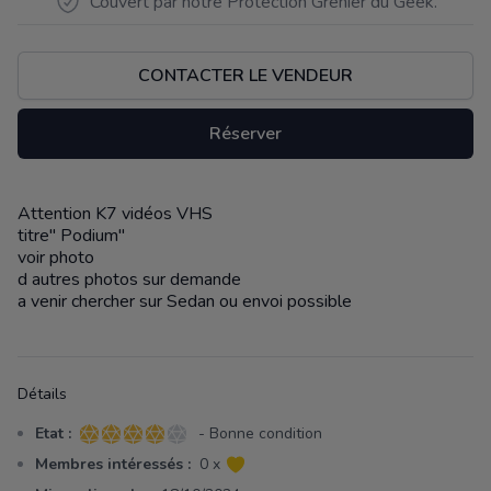
Couvert par notre Protection Grenier du Geek.
CONTACTER LE VENDEUR
Réserver
Attention K7 vidéos VHS
Description
titre" Podium"
voir photo
d autres photos sur demande
a venir chercher sur Sedan ou envoi possible
Détails
Etat :
- Bonne condition
4 sur 5 étoiles
Membres intéressés :
0 x