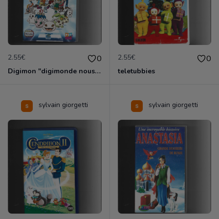
2.55€
2.55€
0
0
Digimon "digimonde nous voila
teletubbies
sylvain giorgetti
sylvain giorgetti