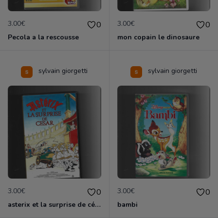
3.00€
3.00€
0
0
Pecola a la rescousse
mon copain le dinosaure
sylvain giorgetti
sylvain giorgetti
3.00€
3.00€
0
0
asterix et la surprise de césar
bambi