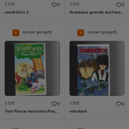
2.55€
2.55€
0
0
cendrillon 2
Anastasia grande duchesse de Russie
sylvain giorgetti
sylvain giorgetti
3.00€
3.00€
0
0
Tom Pouce rencontre Poucelina
robotech